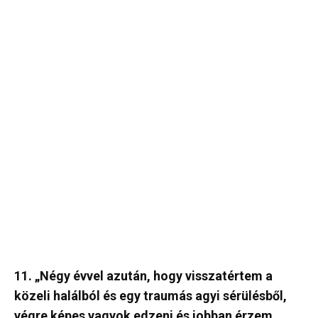
11. „Négy évvel azután, hogy visszatértem a
közeli halálból és egy traumás agyi sérülésből,
végre képes vagyok edzeni és jobban érzem