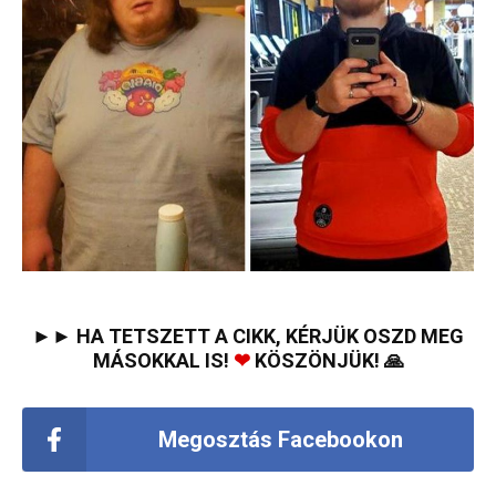
►► HA TETSZETT A CIKK, KÉRJÜK OSZD MEG
MÁSOKKAL IS!
❤
KÖSZÖNJÜK! 🙏
Megosztás Facebookon