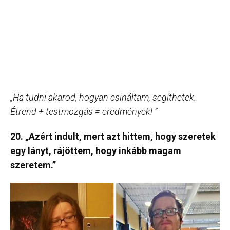
„Ha tudni akarod, hogyan csináltam, segíthetek.
Étrend + testmozgás = eredmények! ”
20. „Azért indult, mert azt hittem, hogy szeretek
egy lányt, rájöttem, hogy inkább magam
szeretem.”