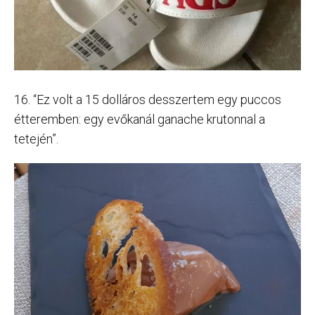
16. “Ez volt a 15 dolláros desszertem egy puccos
étteremben: egy evőkanál ganache krutonnal a
tetején”.