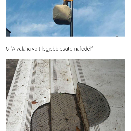
5. “A valaha volt legjobb csatornafedél”