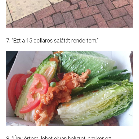
7. “Ezt a 15 dolláros salátát rendeltem.”
8. “Úgy értem, lehet olyan helyzet, amikor ez