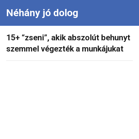
Néhány jó dolog
15+ “zseni”, akik abszolút behunyt
szemmel végezték a munkájukat