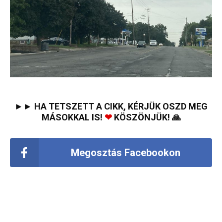
►► HA TETSZETT A CIKK, KÉRJÜK OSZD MEG
MÁSOKKAL IS!
❤
KÖSZÖNJÜK! 🙏
Megosztás Facebookon