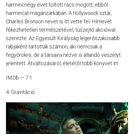
harmincnégy évet töltött rács mögött, ebből
harmincat magánzárkában. A hollywoodi sztár,
Charles Bronson nevet is itt vette fel. Hírnevét
fékezhetetlen természetével, túszejtő akcióival
szerezte. Az Egyesült Királyság legerőszakosabb
rabjaként tartották számon, aki nemcsak a
fegyőrökre, de a társaira nézve is állandó veszélyt
jelentett. Átváltozásáról, életéről több könyvet írt.
IMDb — 7.1
4. Gravitáció