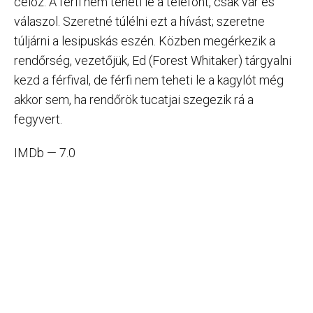
céloz. A férfi nem teheti le a telefont, csak vár és
válaszol. Szeretné túlélni ezt a hívást; szeretne
túljárni a lesipuskás eszén. Közben megérkezik a
rendőrség, vezetőjük, Ed (Forest Whitaker) tárgyalni
kezd a férfival, de férfi nem teheti le a kagylót még
akkor sem, ha rendőrök tucatjai szegezik rá a
fegyvert.
IMDb — 7.0