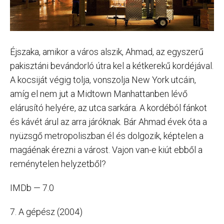
Éjszaka, amikor a város alszik, Ahmad, az egyszerű
pakisztáni bevándorló útra kel a kétkerekű kordéjával.
A kocsiját végig tolja, vonszolja New York utcáin,
amíg el nem jut a Midtown Manhattanben lévő
elárusító helyére, az utca sarkára. A kordéból fánkot
és kávét árul az arra járóknak. Bár Ahmad évek óta a
nyüzsgő metropoliszban él és dolgozik, képtelen a
magáénak érezni a várost. Vajon van-e kiút ebből a
reménytelen helyzetből?
IMDb — 7.0
7. A gépész (2004)