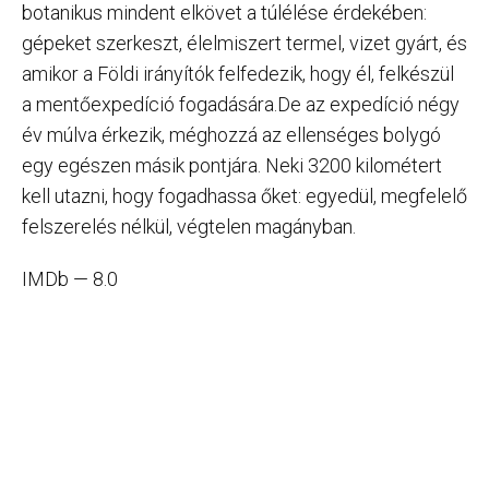
botanikus mindent elkövet a túlélése érdekében:
gépeket szerkeszt, élelmiszert termel, vizet gyárt, és
amikor a Földi irányítók felfedezik, hogy él, felkészül
a mentőexpedíció fogadására.De az expedíció négy
év múlva érkezik, méghozzá az ellenséges bolygó
egy egészen másik pontjára. Neki 3200 kilométert
kell utazni, hogy fogadhassa őket: egyedül, megfelelő
felszerelés nélkül, végtelen magányban.
IMDb — 8.0