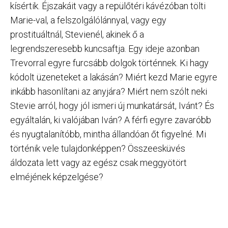
kísértik. Éjszakáit vagy a repülőtéri kávézóban tölti
Marie-val, a felszolgálólánnyal, vagy egy
prostituáltnál, Stevienél, akinek ő a
legrendszeresebb kuncsaftja. Egy ideje azonban
Trevorral egyre furcsább dolgok történnek. Ki hagy
kódolt üzeneteket a lakásán? Miért kezd Marie egyre
inkább hasonlítani az anyjára? Miért nem szólt neki
Stevie arról, hogy jól ismeri új munkatársát, Ivánt? És
egyáltalán, ki valójában Iván? A férfi egyre zavaróbb
és nyugtalanítóbb, mintha állandóan őt figyelné. Mi
történik vele tulajdonképpen? Összeesküvés
áldozata lett vagy az egész csak meggyötört
elméjének képzelgése?