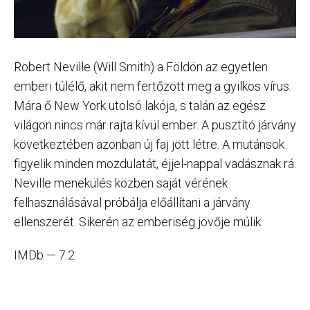
Robert Neville (Will Smith) a Földön az egyetlen
emberi túlélő, akit nem fertőzött meg a gyilkos vírus.
Mára ő New York utolsó lakója, s talán az egész
világon nincs már rajta kívül ember. A pusztító járvány
következtében azonban új faj jött létre. A mutánsok
figyelik minden mozdulatát, éjjel-nappal vadásznak rá.
Neville menekülés közben saját vérének
felhasználásával próbálja előállítani a járvány
ellenszerét. Sikerén az emberiség jövője múlik.
IMDb — 7.2