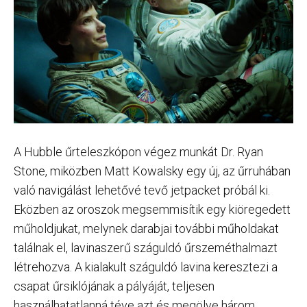
A Hubble űrteleszkópon végez munkát Dr. Ryan
Stone, miközben Matt Kowalsky egy új, az űrruhában
való navigálást lehetővé tevő jetpacket próbál ki.
Eközben az oroszok megsemmisítik egy kiöregedett
műholdjukat, melynek darabjai további műholdakat
találnak el, lavinaszerű száguldó űrszeméthalmazt
létrehozva. A kialakult száguldó lavina keresztezi a
csapat űrsiklójának a pályáját, teljesen
használhatatlanná téve azt és megölve három