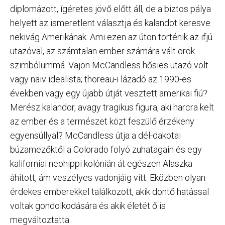
diplomázott, ígéretes jövő előtt áll, de a biztos pálya
helyett az ismeretlent választja és kalandot keresve
nekivág Amerikának. Ami ezen az úton történik az ifjú
utazóval, az számtalan ember számára vált örök
szimbólummá. Vajon McCandless hősies utazó volt
vagy naiv idealista; thoreau-i lázadó az 1990-es
években vagy egy újabb útját vesztett amerikai fiú?
Merész kalandor, avagy tragikus figura, aki harcra kelt
az ember és a természet közt feszülő érzékeny
egyensúllyal? McCandless útja a dél-dakotai
búzamezőktől a Colorado folyó zuhatagain és egy
kaliforniai neohippi kolónián át egészen Alaszka
áhított, ám veszélyes vadonjáig vitt. Eközben olyan
érdekes emberekkel találkozott, akik döntő hatással
voltak gondolkodására és akik életét ő is
megváltoztatta.