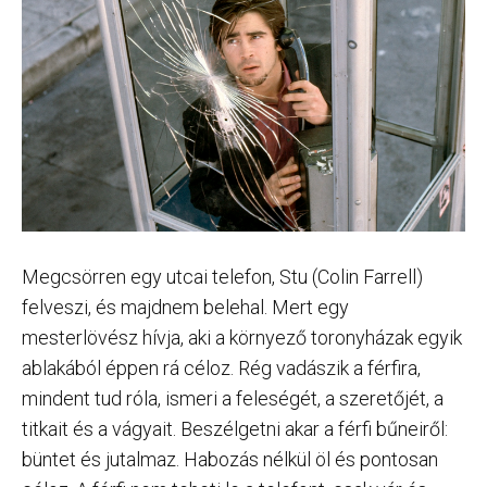
Megcsörren egy utcai telefon, Stu (Colin Farrell)
felveszi, és majdnem belehal. Mert egy
mesterlövész hívja, aki a környező toronyházak egyik
ablakából éppen rá céloz. Rég vadászik a férfira,
mindent tud róla, ismeri a feleségét, a szeretőjét, a
titkait és a vágyait. Beszélgetni akar a férfi bűneiről:
büntet és jutalmaz. Habozás nélkül öl és pontosan