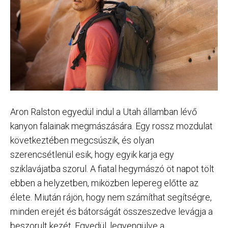
Aron Ralston egyedül indul a Utah államban lévő
kanyon falainak megmászására. Egy rossz mozdulat
következtében megcsúszik, és olyan
szerencsétlenül esik, hogy egyik karja egy
sziklavájatba szorul. A fiatal hegymászó öt napot tölt
ebben a helyzetben, miközben lepereg előtte az
élete. Miután rájön, hogy nem számíthat segítségre,
minden erejét és bátorságát összeszedve levágja a
beszorult kezét. Egyedül, legyengülve a