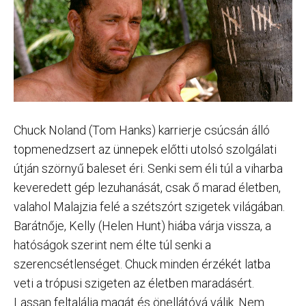
Chuck Noland (Tom Hanks) karrierje csúcsán álló
topmenedzsert az ünnepek előtti utolsó szolgálati
útján szörnyű baleset éri. Senki sem éli túl a viharba
keveredett gép lezuhanását, csak ő marad életben,
valahol Malajzia felé a szétszórt szigetek világában.
Barátnője, Kelly (Helen Hunt) hiába várja vissza, a
hatóságok szerint nem élte túl senki a
szerencsétlenséget. Chuck minden érzékét latba
veti a trópusi szigeten az életben maradásért.
Lassan feltalálja magát és önellátóvá válik. Nem