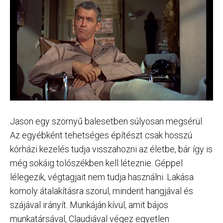
Jason egy szörnyű balesetben súlyosan megsérül.
Az egyébként tehetséges építészt csak hosszú
kórházi kezelés tudja visszahozni az életbe, bár így is
még sokáig tolószékben kell léteznie. Géppel
lélegezik, végtagjait nem tudja használni. Lakása
komoly átalakításra szorul, mindent hangjával és
szájával irányít. Munkáján kívül, amit bájos
munkatársával, Claudiával végez egyetlen