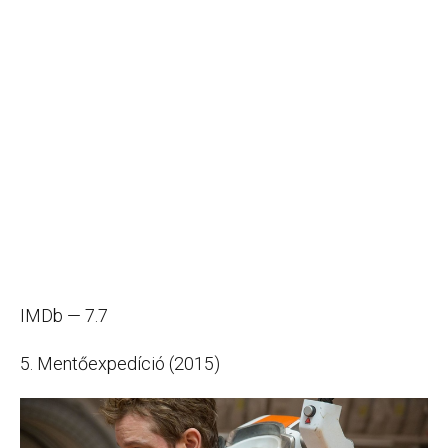
IMDb — 7.7
5. Mentőexpedíció (2015)