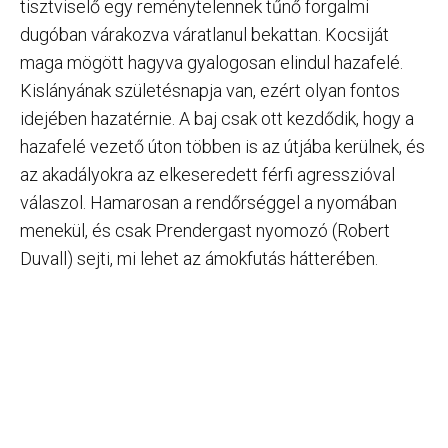
tisztviselő egy reménytelennek tűnő forgalmi
dugóban várakozva váratlanul bekattan. Kocsiját
maga mögött hagyva gyalogosan elindul hazafelé.
Kislányának születésnapja van, ezért olyan fontos
idejében hazatérnie. A baj csak ott kezdődik, hogy a
hazafelé vezető úton többen is az útjába kerülnek, és
az akadályokra az elkeseredett férfi agresszióval
válaszol. Hamarosan a rendőrséggel a nyomában
menekül, és csak Prendergast nyomozó (Robert
Duvall) sejti, mi lehet az ámokfutás hátterében.