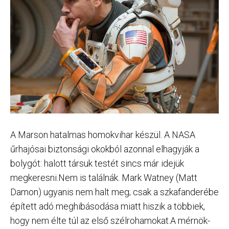
A Marson hatalmas homokvihar készül. A NASA
űrhajósai biztonsági okokból azonnal elhagyják a
bolygót: halott társuk testét sincs már idejük
megkeresni.Nem is találnák. Mark Watney (Matt
Damon) ugyanis nem halt meg; csak a szkafanderébe
épített adó meghibásodása miatt hiszik a többiek,
hogy nem élte túl az első szélrohamokat.A mérnök-