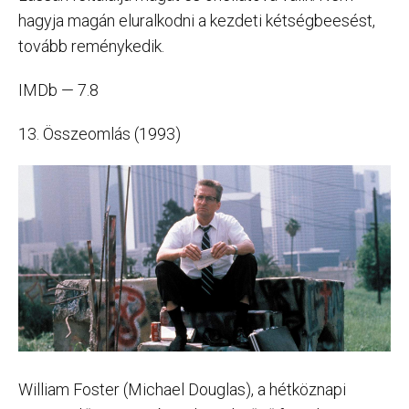
hagyja magán eluralkodni a kezdeti kétségbeesést,
tovább reménykedik.
IMDb — 7.8
13. Összeomlás (1993)
William Foster (Michael Douglas), a hétköznapi