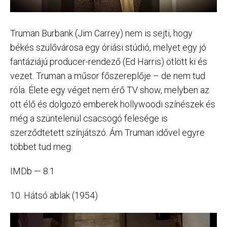
Truman Burbank (Jim Carrey) nem is sejti, hogy
békés szülővárosa egy óriási stúdió, melyet egy jó
fantáziájú producer-rendező (Ed Harris) ötlött ki és
vezet. Truman a műsor főszereplője – de nem tud
róla. Élete egy véget nem érő TV show, melyben az
ott élő és dolgozó emberek hollywoodi színészek és
még a szüntelenül csacsogó felesége is
szerződtetett színjátszó. Ám Truman idővel egyre
többet tud meg.
IMDb — 8.1
10. Hátsó ablak (1954)