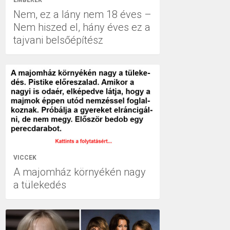
EMBEREK
Nem, ez a lány nem 18 éves –
Nem hiszed el, hány éves ez a
tajvani belsőépítész
VICCEK
A majomház környékén nagy
a tülekedés