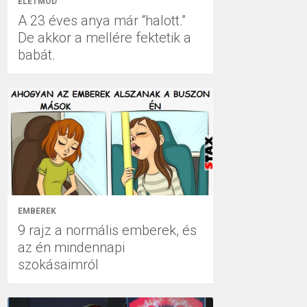
ÉLETMÓD
A 23 éves anya már “halott.”
De akkor a mellére fektetik a
babát.
EMBEREK
9 rajz a normális emberek, és
az én mindennapi
szokásaimról