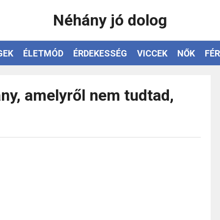
Néhány jó dolog
GEK
ÉLETMÓD
ÉRDEKESSÉG
VICCEK
NŐK
FÉR
ány, amelyről nem tudtad,