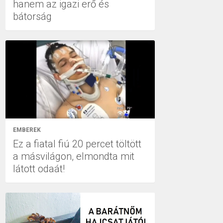
hanem az igazi erő és
bátorság
EMBEREK
Ez a fiatal fiú 20 percet töltött
a másvilágon, elmondta mit
látott odaát!