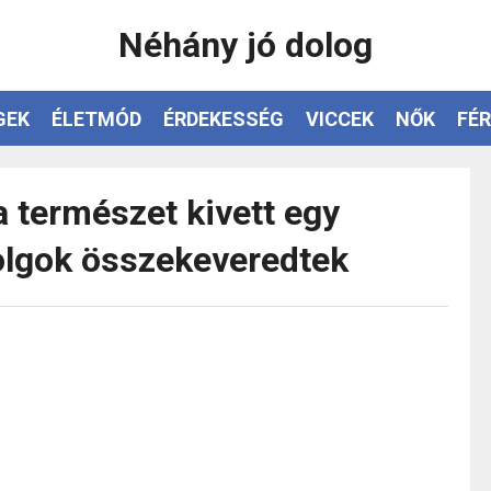
Néhány jó dolog
GEK
ÉLETMÓD
ÉRDEKESSÉG
VICCEK
NŐK
FÉR
a természet kivett egy
olgok összekeveredtek