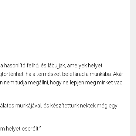
a hasonlító felhő, és lábujjak, amelyek helyet
gtörténhet, ha a természet belefárad a munkába. Akár
an nem tudja megállni, hogy ne lepjen meg minket vad
latos munkájával, és készítettünk nektek még egy
jam helyet cserélt.”