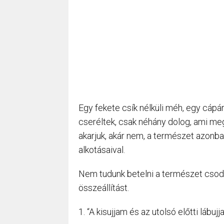
Egy fekete csík nélküli méh, egy cápár
cseréltek, csak néhány dolog, ami me
akarjuk, akár nem, a természet azonb
alkotásaival.
Nem tudunk betelni a természet csodá
összeállítást.
1. “A kisujjam és az utolsó előtti lábuj