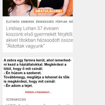
ÉLETMÓD
EMBEREK
ÉRDEKESSÉG
FÉRFIAK
NŐK
Lindsay Lohan 37 évesen
köszönti első gyermekét férjétől,
akivel titokban házasodott össze:
"Áldottak vagyunk"
SZÓRAKOZÁS