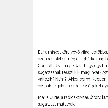
Bár a minket körülvevő világ legtöbb
azonban olykor még a leghétköznapib
Gondoltad volna például, hogy egy ba
sugárzásnak tesszük ki magunkat? Azt
változik? Nem?! Akkor semmiképpen se 
hasonló izgalmas érdekességeket gyű
Marie Curie, a radioaktivitás úttörő k
sugárzást mutatnak.