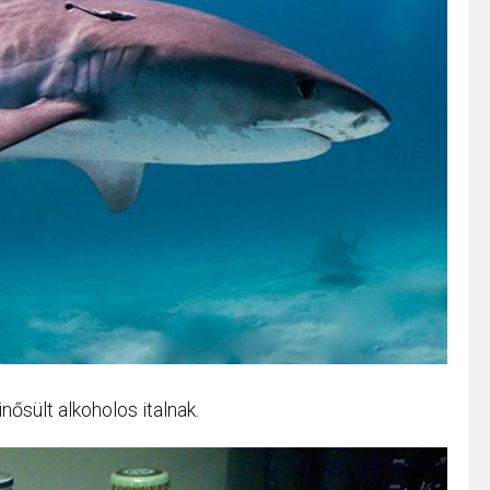
ősült alkoholos italnak.