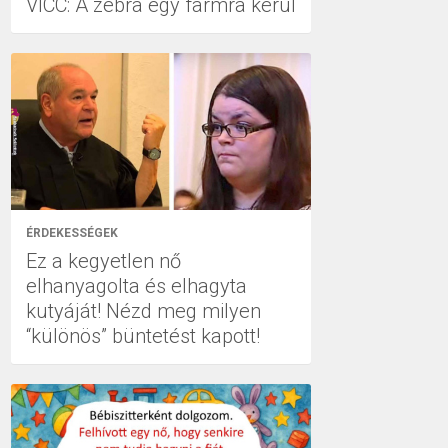
VICC: A zebra egy farmra kerül
ÉRDEKESSÉGEK
Ez a kegyetlen nő
elhanyagolta és elhagyta
kutyáját! Nézd meg milyen
“különös” büntetést kapott!