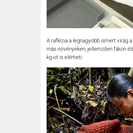
A raflézia a legnagyobb ismert virág 
más növényeken, jellemzően fákon élő
kg-ot is elérheti.