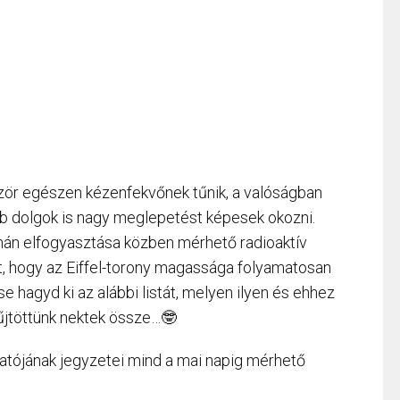
ször egészen kézenfekvőnek tűnik, a valóságban
b dolgok is nagy meglepetést képesek okozni.
nán elfogyasztása közben mérhető radioaktív
, hogy az Eiffel-torony magassága folyamatosan
hagyd ki az alábbi listát, melyen ilyen és ehhez
jtöttünk nektek össze…🤓
utatójának jegyzetei mind a mai napig mérhető