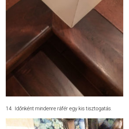
14. Időnként mindenre ráfér egy kis tisztogatás.