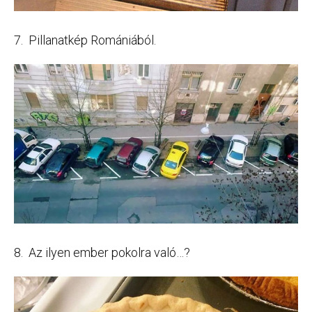
7. Pillanatkép Romániából.
8. Az ilyen ember pokolra való…?