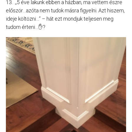
13. ,,5 éve lakunk ebben a házban, ma vettem észre
először…azóta nem tudok másra figyelni. Azt hiszem,
ideje költözni…” – hát ezt mondjuk teljesen meg
tudom érteni…✋?