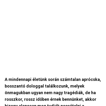
A mindennapi életünk során számtalan aprócska,
bosszantó dologgal találkozunk, melyek
önmagukban ugyan nem nagy tragédiák, de ha
rosszkor, rossz időben érnek bennünket, akkor
bizony alaposan meg tudják pecsételni a