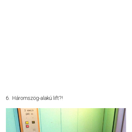
6. Háromszög-alakú lift?!