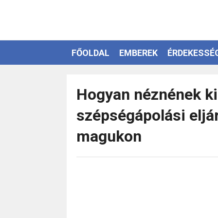
FŐOLDAL
EMBEREK
ÉRDEKESSÉ
EZOTÉRIA
Hogyan néznének ki
szépségápolási eljá
magukon