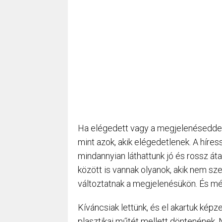
Ha elégedett vagy a megjelenésedde
mint azok, akik elégedetlenek. A hír
mindannyian láthattunk jó és rossz át
között is vannak olyanok, akik nem sz
változtatnak a megjelenésükön. És még
Kíváncsiak lettünk, és el akartuk képz
plasztikai műtét mellett döntenének. 