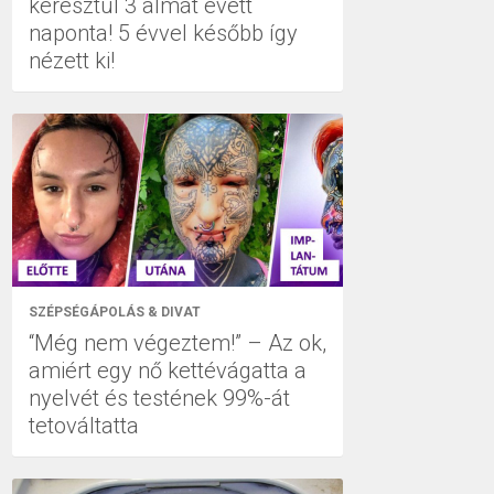
keresztül 3 almát evett
naponta! 5 évvel később így
nézett ki!
SZÉPSÉGÁPOLÁS & DIVAT
“Még nem végeztem!” – Az ok,
amiért egy nő kettévágatta a
nyelvét és testének 99%-át
tetováltatta