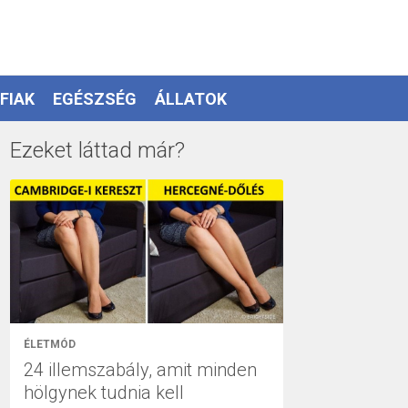
FIAK
EGÉSZSÉG
ÁLLATOK
Ezeket láttad már?
ÉLETMÓD
24 illemszabály, amit minden
hölgynek tudnia kell