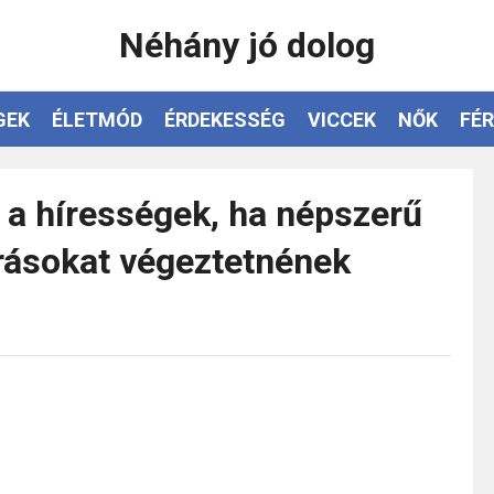
Néhány jó dolog
GEK
ÉLETMÓD
ÉRDEKESSÉG
VICCEK
NŐK
FÉR
 a hírességek, ha népszerű
rásokat végeztetnének