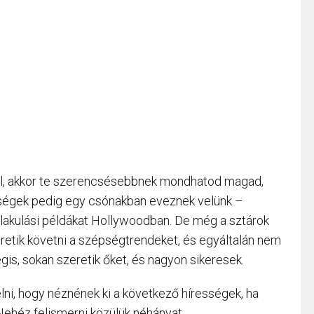
l, akkor te szerencsésebbnek mondhatod magad,
ességek pedig egy csónakban eveznek velünk –
alakulási példákat Hollywoodban. De még a sztárok
eretik követni a szépségtrendeket, és egyáltalán nem
is, sokan szeretik őket, és nagyon sikeresek.
elni, hogy néznének ki a következő hírességek, ha
Nehéz felismerni közülük néhányat.