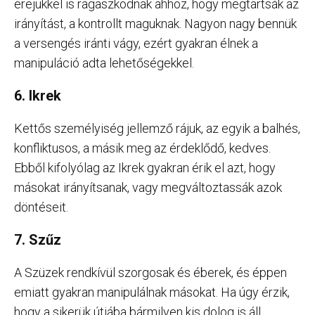
erejükkel is ragaszkodnak ahhoz, hogy megtartsák az
irányítást, a kontrollt maguknak. Nagyon nagy bennük
a versengés iránti vágy, ezért gyakran élnek a
manipuláció adta lehetőségekkel.
6. Ikrek
Kettős személyiség jellemző rájuk, az egyik a balhés,
konfliktusos, a másik meg az érdeklődő, kedves.
Ebből kifolyólag az Ikrek gyakran érik el azt, hogy
másokat irányítsanak, vagy megváltoztassák azok
döntéseit.
7. Szűz
A Szüzek rendkívül szorgosak és éberek, és éppen
emiatt gyakran manipulálnak másokat. Ha úgy érzik,
hogy a sikerük útjába bármilyen kis dolog is áll,