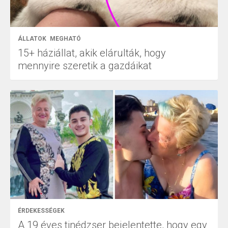
ÁLLATOK
MEGHATÓ
15+ háziállat, akik elárulták, hogy
mennyire szeretik a gazdáikat
ÉRDEKESSÉGEK
A 19 éves tinédzser bejelentette, hogy egy