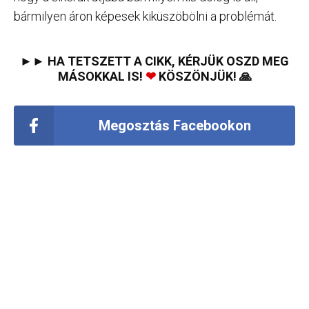
bármilyen áron képesek kiküszöbölni a problémát.
►► HA TETSZETT A CIKK, KÉRJÜK OSZD MEG
MÁSOKKAL IS!
❤
KÖSZÖNJÜK! 🙏
Megosztás Facebookon