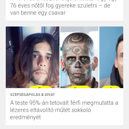
76 éves nőtől fog gyereke születni – de
van benne egy csavar
SZÉPSÉGÁPOLÁS & DIVAT
A teste 95%-án tetovált férfi megmutatta a
lézeres eltávolító műtét sokkoló
eredményét