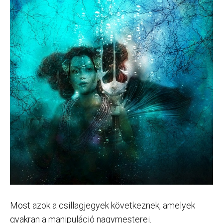
Most azok a csillagjegyek következnek, amelyek
gyakran a manipuláció nagymesterei.