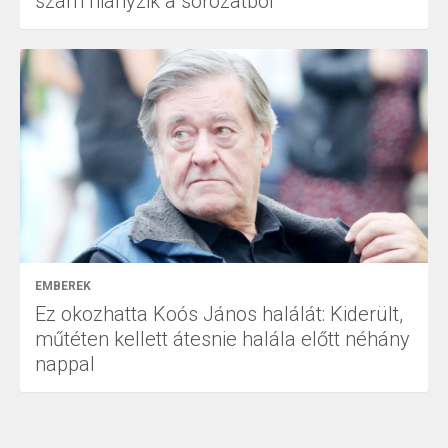
szám hiányzik a sorozatból
EMBEREK
Ez okozhatta Koós János halálát: Kiderült,
műtéten kellett átesnie halála előtt néhány
nappal