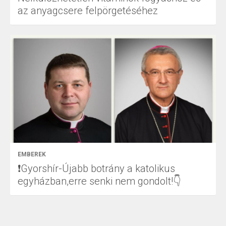
az anyagcsere felpörgetéséhez
EMBEREK
❗Gyorshír-Újabb botrány a katolikus
egyházban,erre senki nem gondolt!👇