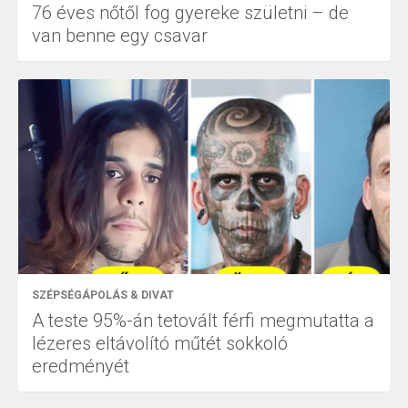
76 éves nőtől fog gyereke születni – de
van benne egy csavar
SZÉPSÉGÁPOLÁS & DIVAT
A teste 95%-án tetovált férfi megmutatta a
lézeres eltávolító műtét sokkoló
eredményét