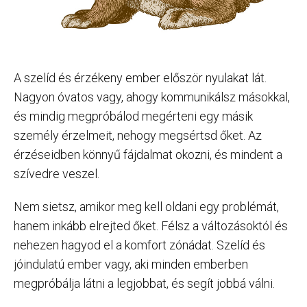
A szelíd és érzékeny ember először nyulakat lát.
Nagyon óvatos vagy, ahogy kommunikálsz másokkal,
és mindig megpróbálod megérteni egy másik
személy érzelmeit, nehogy megsértsd őket. Az
érzéseidben könnyű fájdalmat okozni, és mindent a
szívedre veszel.
Nem sietsz, amikor meg kell oldani egy problémát,
hanem inkább elrejted őket. Félsz a változásoktól és
nehezen hagyod el a komfort zónádat. Szelíd és
jóindulatú ember vagy, aki minden emberben
megpróbálja látni a legjobbat, és segít jobbá válni.