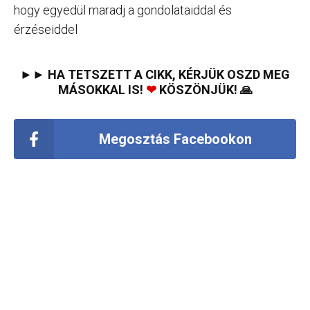
hogy egyedül maradj a gondolataiddal és
érzéseiddel
►► HA TETSZETT A CIKK, KÉRJÜK OSZD MEG
MÁSOKKAL IS!
❤
KÖSZÖNJÜK! 🙏
Megosztás Facebookon