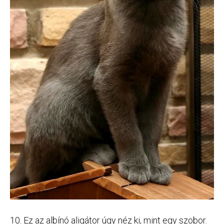
10. Ez az albínó aligátor úgy néz ki, mint egy szobor.