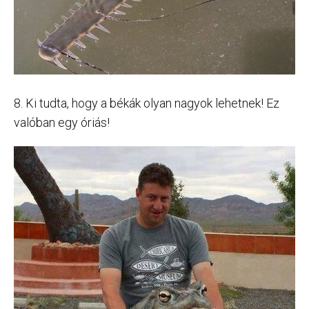
8. Ki tudta, hogy a békák olyan nagyok lehetnek! Ez
valóban egy óriás!