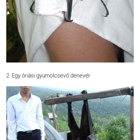
2. Egy óriási gyümölcsevő denevér