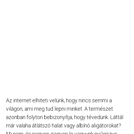
Az internet elhiteti velünk, hogy nincs semmi a
világon, ami meg tud lepni minket. A természet
azonban folyton bebizonyítja, hogy tévedünk. Láttál
már valaha átlátszó halat vagy albínó aligátorokat?
Mi nem, és nagyon, nagyon le vagyunk nyűgözve.