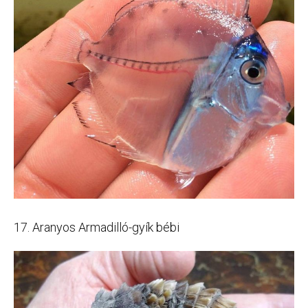
17. Aranyos Armadilló-gyík bébi