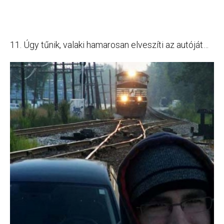
11. Úgy tűnik, valaki hamarosan elveszíti az autóját…