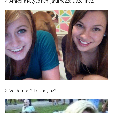
4. Amikor a kutyád nem járul hozzá a szelfihez:
3. Voldemort? Te vagy az?