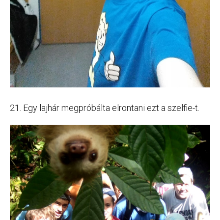
21. Egy lajhár megpróbálta elrontani ezt a szelfie-t.