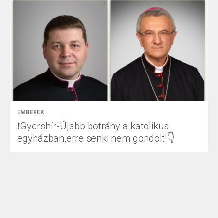
EMBEREK
❗Gyorshír-Újabb botrány a katolikus
egyházban,erre senki nem gondolt!👇