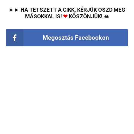
►► HA TETSZETT A CIKK, KÉRJÜK OSZD MEG
MÁSOKKAL IS!
❤
KÖSZÖNJÜK! 🙏
Megosztás Facebookon