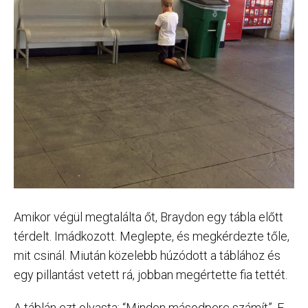
Amikor végül megtalálta őt, Braydon egy tábla előtt
térdelt. Imádkozott. Meglepte, és megkérdezte tőle,
mit csinál. Miután közelebb húzódott a táblához és
egy pillantást vetett rá, jobban megértette fia tettét.
A táblán ezt olvasta: “Minden másodperc számít”. E