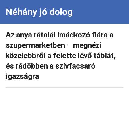
Néhány jó dolog
Az anya rátalál imádkozó fiára a
szupermarketben – megnézi
közelebbről a felette lévő táblát,
és rádöbben a szívfacsaró
igazságra