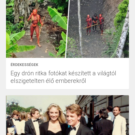
ÉRDEKESSÉGEK
Egy drón ritka fotókat készített a világtól
elszigetelten élő emberekről