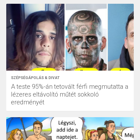
SZÉPSÉGÁPOLÁS & DIVAT
A teste 95%-án tetovált férfi megmutatta a
lézeres eltávolító műtét sokkoló
eredményét