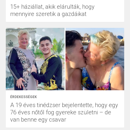
15+ háziállat, akik elárulták, hogy
mennyire szeretik a gazdáikat
ÉRDEKESSÉGEK
A 19 éves tinédzser bejelentette, hogy egy
76 éves nőtől fog gyereke születni – de
van benne egy csavar