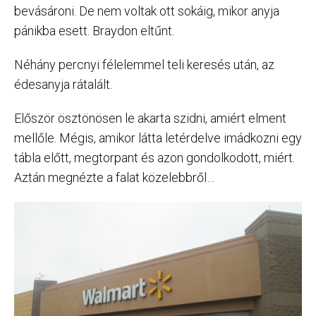
bevásároni. De nem voltak ott sokáig, mikor anyja
pánikba esett. Braydon eltűnt.
Néhány percnyi félelemmel teli keresés után, az
édesanyja rátalált.
Először ösztönösen le akarta szidni, amiért elment
mellőle. Mégis, amikor látta letérdelve imádkozni egy
tábla előtt, megtorpant és azon gondolkodott, miért.
Aztán megnézte a falat közelebbről…