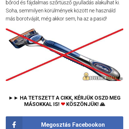
bőröd és fájdalmas szőrtüsző gyulladás alakulhat ki.
Soha, semmilyen körülmények között ne használd
más borotváját, még akkor sem, ha az a pasid!
►► HA TETSZETT A CIKK, KÉRJÜK OSZD MEG
MÁSOKKAL IS!
❤
KÖSZÖNJÜK! 🙏
Megosztás Facebookon