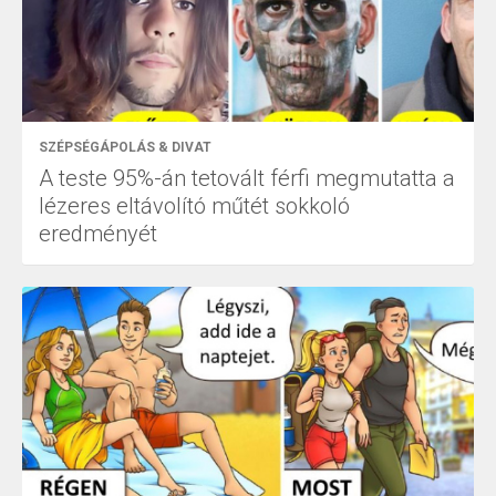
SZÉPSÉGÁPOLÁS & DIVAT
A teste 95%-án tetovált férfi megmutatta a
lézeres eltávolító műtét sokkoló
eredményét