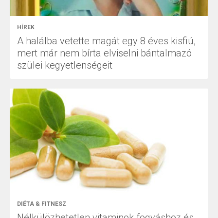
HÍREK
A halálba vetette magát egy 8 éves kisfiú,
mert már nem bírta elviselni bántalmazó
szülei kegyetlenségeit
DIÉTA & FITNESZ
Nélkülözhetetlen vitaminok fogyáshoz és