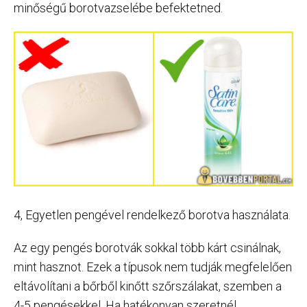
minőségű borotvazselébe befektetned.
4, Egyetlen pengével rendelkező borotva használata.
Az egy pengés borotvák sokkal több kárt csinálnak,
mint hasznot. Ezek a típusok nem tudják megfelelően
eltávolítani a bőrből kinőtt szőrszálakat, szemben a
4-5 pengésekkel. Ha hatékonyan szeretnél