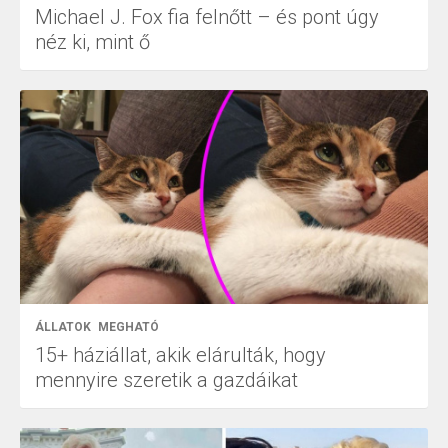
Michael J. Fox fia felnőtt – és pont úgy
néz ki, mint ő
ÁLLATOK
MEGHATÓ
15+ háziállat, akik elárulták, hogy
mennyire szeretik a gazdáikat