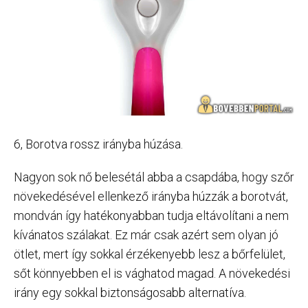
6, Borotva rossz irányba húzása.
Nagyon sok nő belesétál abba a csapdába, hogy szőr
növekedésével ellenkező irányba húzzák a borotvát,
mondván így hatékonyabban tudja eltávolítani a nem
kívánatos szálakat. Ez már csak azért sem olyan jó
ötlet, mert így sokkal érzékenyebb lesz a bőrfelület,
sőt könnyebben el is vághatod magad. A növekedési
irány egy sokkal biztonságosabb alternatíva.