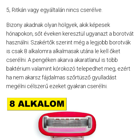
5, Ritkán vagy egyáltalán nincs cserélve.
Bizony akadnak olyan hölgyek, akik képesek
hónapokon, sőt éveken keresztül ugyanazt a borotvát
használni. Szakértők szerint még a legjobb borotvák
is csak 8 alkalomra alkalmasak utána le kell őket
cserélni. A pengéken akarva akaratlanul is több
baktérium valamint kórokozó telepedhet meg, ezért
ha nem akarsz fájdalmas szőrtüsző gyulladást
megélni célszerű ezeket gyakran cserélni.