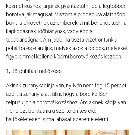
kozmetikushoz járjanak gyantáztatni, de a legtöbben
borotválják magukat. Viszont e procedúra alatt több
bakit is elkövetnek az emberek, amit be lehet tudni a
kapkodásnak, időhiánynak, vagy épp a
tudatlanságnak. Ám jobb, ha tiszta vizet öntünk a
pohárba és eláruljuk, melyek azok a dolgok, melyeket
figyelemmel kellene kísérni borotválkozás közben.
1, Bőrpuhítás mellőzése.
Akinek zuhanykabinja van, nyilván nem fog 15 percet
azért a zuhany alatt állni, hogy a bőre kellően
felpuhuljon a borotválkozáshoz. Ám akinek kádja van
illene ezt beiktatnia a szőrtelenítés elé,
ha tökéletesen sima lábakat szeretne elérni.