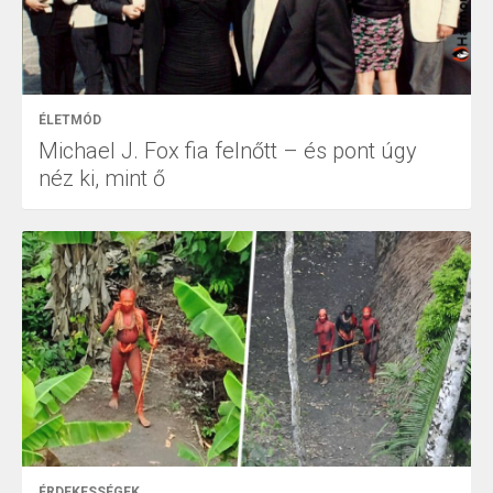
ÉLETMÓD
Michael J. Fox fia felnőtt – és pont úgy
néz ki, mint ő
ÉRDEKESSÉGEK