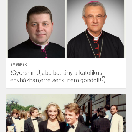
EMBEREK
❗Gyorshír-Újabb botrány a katolikus
egyházban,erre senki nem gondolt!👇