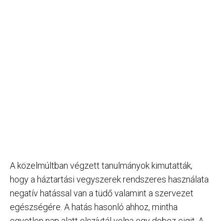
A közelmúltban végzett tanulmányok kimutatták,
hogy a háztartási vegyszerek rendszeres használata
negatív hatással van a tüdő valamint a szervezet
egészségére. A hatás hasonló ahhoz, mintha
egyetlen nap alatt elszívtál volna egy doboz cigit. A