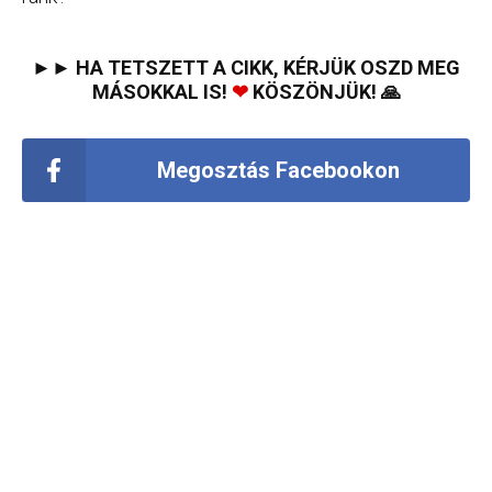
►► HA TETSZETT A CIKK, KÉRJÜK OSZD MEG
MÁSOKKAL IS!
❤
KÖSZÖNJÜK! 🙏
Megosztás Facebookon