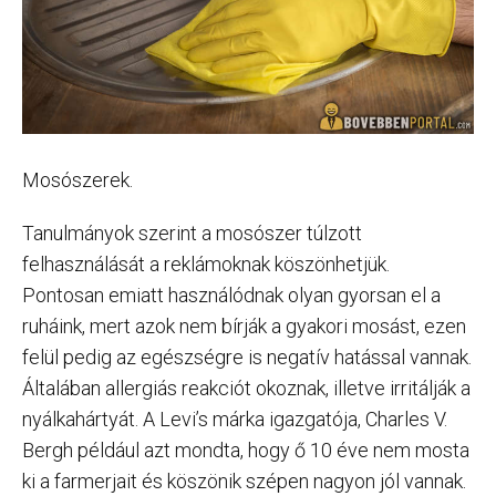
Mosószerek.
Tanulmányok szerint a mosószer túlzott
felhasználását a reklámoknak köszönhetjük.
Pontosan emiatt használódnak olyan gyorsan el a
ruháink, mert azok nem bírják a gyakori mosást, ezen
felül pedig az egészségre is negatív hatással vannak.
Általában allergiás reakciót okoznak, illetve irritálják a
nyálkahártyát. A Levi’s márka igazgatója, Charles V.
Bergh például azt mondta, hogy ő 10 éve nem mosta
ki a farmerjait és köszönik szépen nagyon jól vannak.