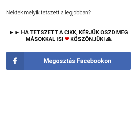
Nektek melyik tetszett a legjobban?
►► HA TETSZETT A CIKK, KÉRJÜK OSZD MEG
MÁSOKKAL IS!
❤
KÖSZÖNJÜK! 🙏
Megosztás Facebookon