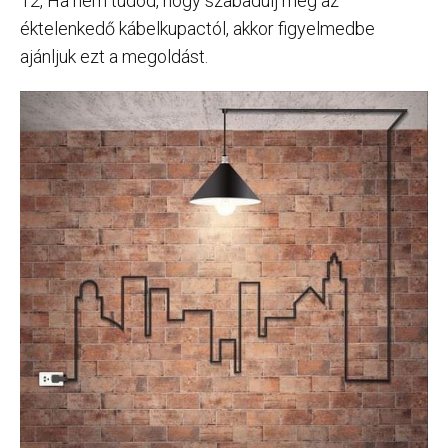
12, Ha nem tudod, hogy szabadulj meg az
éktelenkedő kábelkupactól, akkor figyelmedbe
ajánljuk ezt a megoldást.