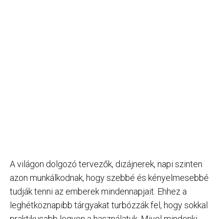
A világon dolgozó tervezők, dizájnerek, napi szinten
azon munkálkodnak, hogy szebbé és kényelmesebbé
tudják tenni az emberek mindennapjait. Ehhez a
leghétköznapibb tárgyakat turbózzák fel, hogy sokkal
praktikusabb legyen a használatuk. Mivel mindenki