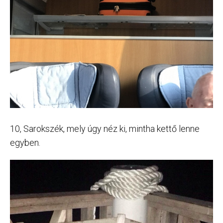
10, Sarokszék, mely úgy néz ki, mintha kettő lenne
egyben.