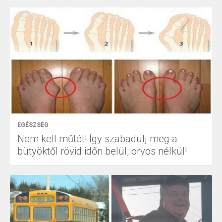
EGÉSZSÉG
Nem kell műtét! Így szabadulj meg a
bütyöktől rövid időn belül, orvos nélkül!