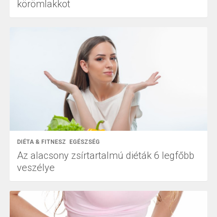
körömlakkot
DIÉTA & FITNESZ
EGÉSZSÉG
Az alacsony zsírtartalmú diéták 6 legfőbb
veszélye