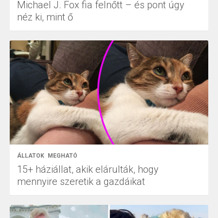
Michael J. Fox fia felnőtt – és pont úgy
néz ki, mint ő
ÁLLATOK
MEGHATÓ
15+ háziállat, akik elárulták, hogy
mennyire szeretik a gazdáikat