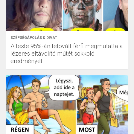
SZÉPSÉGÁPOLÁS & DIVAT
A teste 95%-án tetovált férfi megmutatta a
lézeres eltávolító műtét sokkoló
eredményét