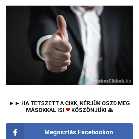
►► HA TETSZETT A CIKK, KÉRJÜK OSZD MEG
MÁSOKKAL IS!
❤
KÖSZÖNJÜK! 🙏
Megosztás Facebookon