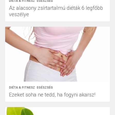
DIÉTA & FITNESZ
EGÉSZSÉG
Az alacsony zsírtartalmú diéták 6 legfőbb
veszélye
DIÉTA & FITNESZ
EGÉSZSÉG
Ezeket soha ne tedd, ha fogyni akarsz!