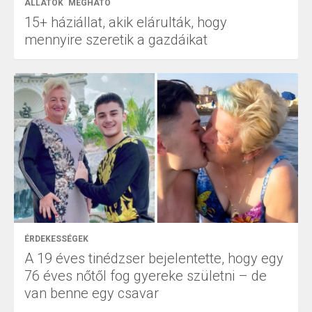
ÁLLATOK
MEGHATÓ
15+ háziállat, akik elárulták, hogy
mennyire szeretik a gazdáikat
ÉRDEKESSÉGEK
A 19 éves tinédzser bejelentette, hogy egy
76 éves nőtől fog gyereke születni – de
van benne egy csavar