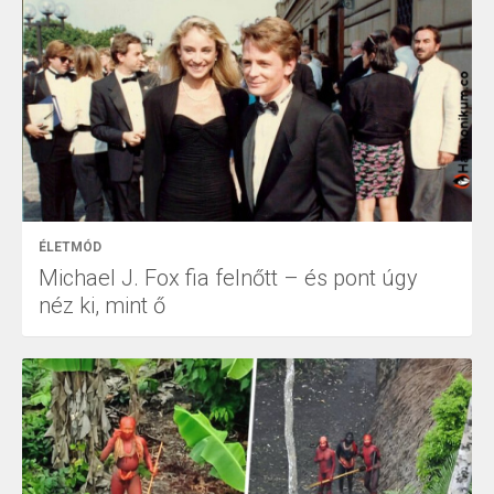
ÉLETMÓD
Michael J. Fox fia felnőtt – és pont úgy
néz ki, mint ő