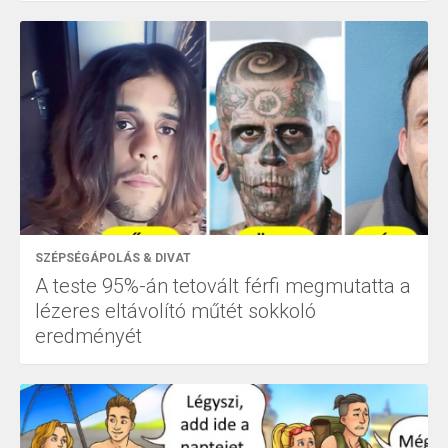
SZÉPSÉGÁPOLÁS & DIVAT
A teste 95%-án tetovált férfi megmutatta a
lézeres eltávolító műtét sokkoló
eredményét