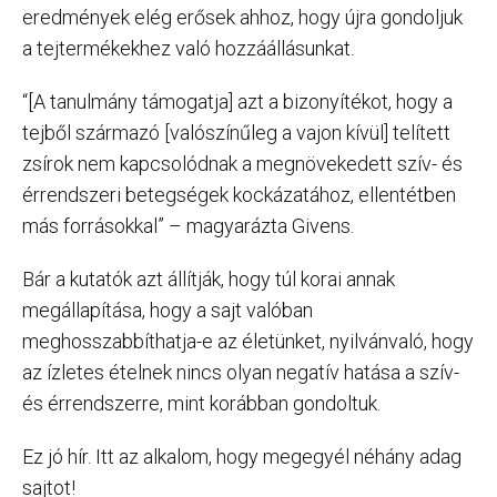
eredmények elég erősek ahhoz, hogy újra gondoljuk
a tejtermékekhez való hozzáállásunkat.
“[A tanulmány támogatja] azt a bizonyítékot, hogy a
tejből származó [valószínűleg a vajon kívül] telített
zsírok nem kapcsolódnak a megnövekedett szív- és
érrendszeri betegségek kockázatához, ellentétben
más forrásokkal” – magyarázta Givens.
Bár a kutatók azt állítják, hogy túl korai annak
megállapítása, hogy a sajt valóban
meghosszabbíthatja-e az életünket, nyilvánvaló, hogy
az ízletes ételnek nincs olyan negatív hatása a szív-
és érrendszerre, mint korábban gondoltuk.
Ez jó hír. Itt az alkalom, hogy megegyél néhány adag
sajtot!