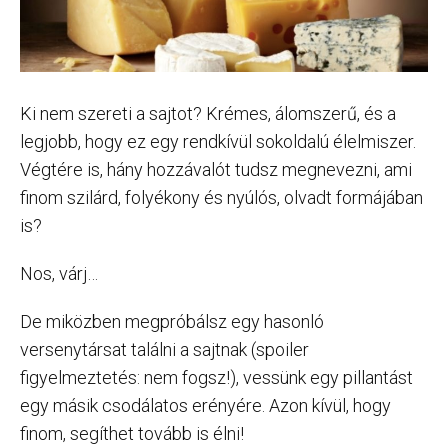
Ki nem szereti a sajtot? Krémes, álomszerű, és a
legjobb, hogy ez egy rendkívül sokoldalú élelmiszer.
Végtére is, hány hozzávalót tudsz megnevezni, ami
finom szilárd, folyékony és nyúlós, olvadt formájában
is?
Nos, várj…
De miközben megpróbálsz egy hasonló
versenytársat találni a sajtnak (spoiler
figyelmeztetés: nem fogsz!), vessünk egy pillantást
egy másik csodálatos erényére. Azon kívül, hogy
finom, segíthet tovább is élni!