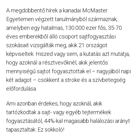
A megdöbbentő hírek a kanadai McMaster
Egyetemen végzett tanulmányból származnak,
amelyben egy hatalmas, 130.000 ezer fős, 35-70
éves emberekből álló csoport sajtfogyasztási
szokásait vizsgálták meg, akik 21 országot
képviseltek. Hiszed vagy sem, a kutatás azt mutatja,
hogy azoknál a résztvevőknél, akik jelentős
mennyiségű sajtot fogyasztottak el – nagyjából napi
két adagot – csökkent a stroke és a szívbetegség
előfordulása.
Ami azonban érdekes, hogy azoknál, akik
tartózkodtak a sajt- vagy egyéb tejtermékek
fogyasztásától, 44%-kal magasabb halálozási arányt
tapasztaltak. Ez sokkoló!