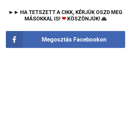
►► HA TETSZETT A CIKK, KÉRJÜK OSZD MEG
MÁSOKKAL IS!
❤
KÖSZÖNJÜK! 🙏
Megosztás Facebookon