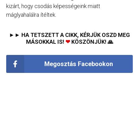
kizárt, hogy csodás képességeink miatt
máglyahalálra ítéltek.
►► HA TETSZETT A CIKK, KÉRJÜK OSZD MEG
MÁSOKKAL IS!
❤
KÖSZÖNJÜK! 🙏
Megosztás Facebookon