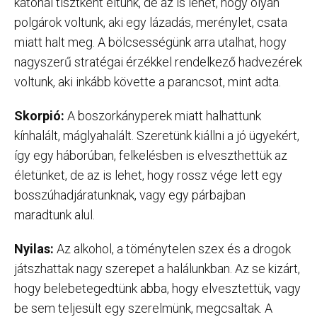
katonai tisztként éltünk, de az is lehet, hogy olyan
polgárok voltunk, aki egy lázadás, merénylet, csata
miatt halt meg. A bölcsességünk arra utalhat, hogy
nagyszerű stratégai érzékkel rendelkező hadvezérek
voltunk, aki inkább követte a parancsot, mint adta.
Skorpió:
A boszorkányperek miatt halhattunk
kínhalált, máglyahalált. Szeretünk kiállni a jó ügyekért,
így egy háborúban, felkelésben is elveszthettük az
életünket, de az is lehet, hogy rossz vége lett egy
bosszúhadjáratunknak, vagy egy párbajban
maradtunk alul.
Nyilas:
Az alkohol, a töménytelen szex és a drogok
játszhattak nagy szerepet a halálunkban. Az se kizárt,
hogy belebetegedtünk abba, hogy elvesztettük, vagy
be sem teljesült egy szerelmünk, megcsaltak. A