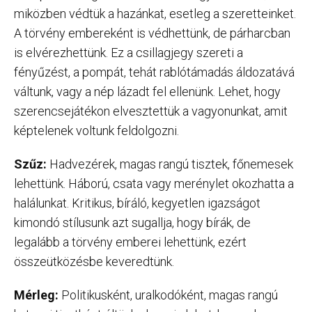
miközben védtük a hazánkat, esetleg a szeretteinket.
A törvény embereként is védhettünk, de párharcban
is elvérezhettünk. Ez a csillagjegy szereti a
fényűzést, a pompát, tehát rablótámadás áldozatává
váltunk, vagy a nép lázadt fel ellenünk. Lehet, hogy
szerencsejátékon elvesztettük a vagyonunkat, amit
képtelenek voltunk feldolgozni.
Szűz:
Hadvezérek, magas rangú tisztek, főnemesek
lehettünk. Háború, csata vagy merénylet okozhatta a
halálunkat. Kritikus, bíráló, kegyetlen igazságot
kimondó stílusunk azt sugallja, hogy bírák, de
legalább a törvény emberei lehettünk, ezért
összeütközésbe keveredtünk.
Mérleg:
Politikusként, uralkodóként, magas rangú