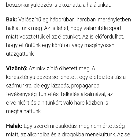
boszorkányüldözés is okozhatta a halálunkat.
Bak:
Valószínűleg háborúban, harcban, merényletben
halhattunk meg. Az is lehet, hogy valamiféle sport
miatt vesztettük el az életünket. Az is előfordulhat,
hogy eltűntünk egy körúton, vagy magányosan
utazgattunk.
Vízöntő:
Az inkvizíció ölhetett meg. A
keresztényüldözés se lehetett egy életbiztosítás a
számunkra, de egy lázadás, propaganda
tevékenység, tüntetés, felkelés alkalmával, az
elveinkért és a hitünkért való harc közben is
meghalhattunk.
Halak:
Egy szerelmi csalódás, meg nem értettség
miatt, az alkoholba és a drogokba menekültünk. Az se