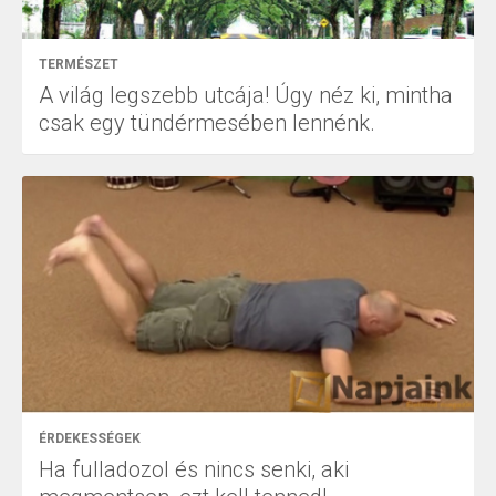
TERMÉSZET
A világ legszebb utcája! Úgy néz ki, mintha
csak egy tündérmesében lennénk.
ÉRDEKESSÉGEK
Ha fulladozol és nincs senki, aki