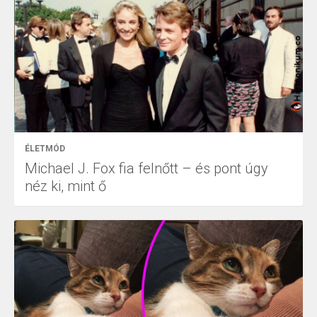
ÉLETMÓD
Michael J. Fox fia felnőtt – és pont úgy
néz ki, mint ő