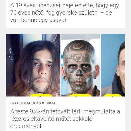
A 19 éves tinédzser bejelentette, hogy egy
76 éves nőtől fog gyereke születni – de
van benne egy csavar
SZÉPSÉGÁPOLÁS & DIVAT
A teste 95%-án tetovált férfi megmutatta a
lézeres eltávolító műtét sokkoló
eredményét