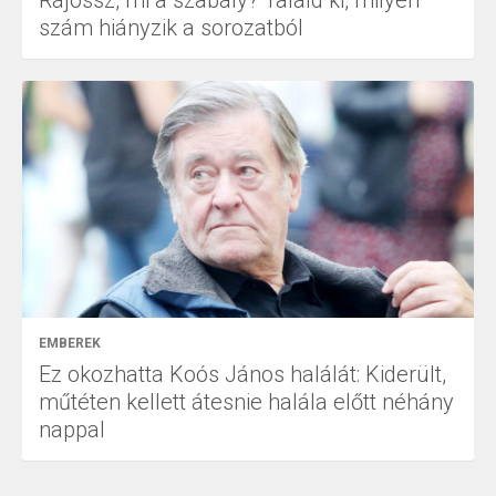
Rájössz, mi a szabály? Találd ki, milyen
szám hiányzik a sorozatból
EMBEREK
Ez okozhatta Koós János halálát: Kiderült,
műtéten kellett átesnie halála előtt néhány
nappal