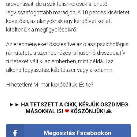
arcvonásait, de a színfelismerésük a lehető
legvisszafogottabb maradjon. A 10 perces kísérletet
követően, az alanyoknak egy kérdőívet kellett
kitölteniük a megfigyeléseikről.
Az eredményeket összesítve az olasz pszichológus
rámutatott, a szembenézés is hasonló disszociatív
tüneteket vált ki az emberben, mint például az
alkoholfogyasztás, kábítószer vagy a ketamin.
Hihetetlen! Mi már kipróbáltuk. És te?
►► HA TETSZETT A CIKK, KÉRJÜK OSZD MEG
MÁSOKKAL IS!
❤
KÖSZÖNJÜK! 🙏
Megosztás Facebookon