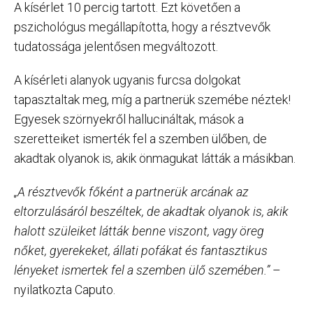
A kísérlet 10 percig tartott. Ezt követően a
pszichológus megállapította, hogy a résztvevők
tudatossága jelentősen megváltozott.
A kísérleti alanyok ugyanis furcsa dolgokat
tapasztaltak meg, míg a partnerük szemébe néztek!
Egyesek szörnyekről hallucináltak, mások a
szeretteiket ismerték fel a szemben ülőben, de
akadtak olyanok is, akik önmagukat látták a másikban.
„A résztvevők főként a partnerük arcának az
eltorzulásáról beszéltek, de akadtak olyanok is, akik
halott szüleiket látták benne viszont, vagy öreg
nőket, gyerekeket, állati pofákat és fantasztikus
lényeket ismertek fel a szemben ülő szemében.”
–
nyilatkozta Caputo.