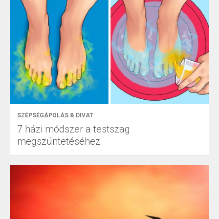
SZÉPSÉGÁPOLÁS & DIVAT
7 házi módszer a testszag
megszüntetéséhez