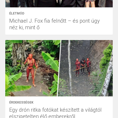
ÉLETMÓD
Michael J. Fox fia felnőtt – és pont úgy
néz ki, mint ő
ÉRDEKESSÉGEK
Egy drón ritka fotókat készített a világtól
elszigetelten élő emberekről