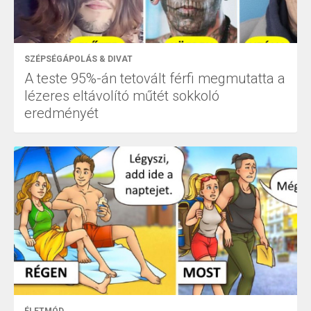
SZÉPSÉGÁPOLÁS & DIVAT
A teste 95%-án tetovált férfi megmutatta a
lézeres eltávolító műtét sokkoló
eredményét
ÉLETMÓD