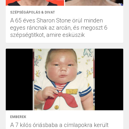
SZÉPSÉGÁPOLÁS & DIVAT
A 65 éves Sharon Stone örül minden
egyes ráncnak az arcán, és megoszt 6
szépségtitkot, amire esküszik
EMBEREK
A 7 kilós óriásbaba a címlapokra került