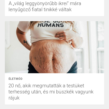
A „világ leggyönyörűbb ikrei” mára
lenyűgöző fiatal tinikké váltak
ÉLETMÓD
20 nő, akik megmutatták a testüket
terhesség után, és mi büszkék vagyunk
rájuk