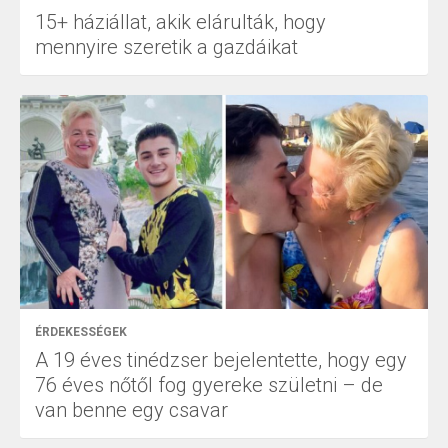
15+ háziállat, akik elárulták, hogy
mennyire szeretik a gazdáikat
ÉRDEKESSÉGEK
A 19 éves tinédzser bejelentette, hogy egy
76 éves nőtől fog gyereke születni – de
van benne egy csavar