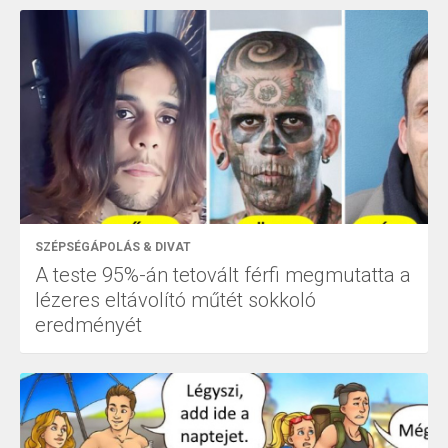
SZÉPSÉGÁPOLÁS & DIVAT
A teste 95%-án tetovált férfi megmutatta a
lézeres eltávolító műtét sokkoló
eredményét