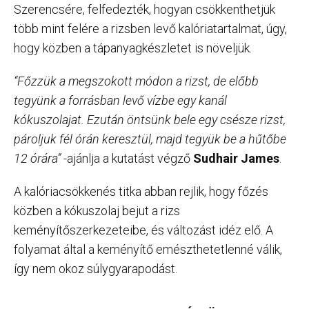
Szerencsére, felfedezték, hogyan csökkenthetjük
több mint felére a rizsben levő kalóriatartalmat, úgy,
hogy közben a tápanyagkészletet is növeljük.
“Főzzük a megszokott módon a rizst, de előbb
tegyünk a forrásban levő vízbe egy kanál
kókuszolajat. Ezután öntsünk bele egy csésze rizst,
pároljuk fél órán keresztül, majd tegyük be a hűtőbe
12 órára”
-ajánlja a kutatást végző
Sudhair James
.
A kalóriacsökkenés titka abban rejlik, hogy főzés
közben a kókuszolaj bejut a rizs
keményítőszerkezeteibe, és változást idéz elő. A
folyamat által a keményítő emészthetetlenné válik,
így nem okoz súlygyarapodást.