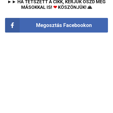
►► HA TETSZETT A CIKK, KÉRJÜK OSZD MEG
MÁSOKKAL IS!
❤
KÖSZÖNJÜK! 🙏
Megosztás Facebookon