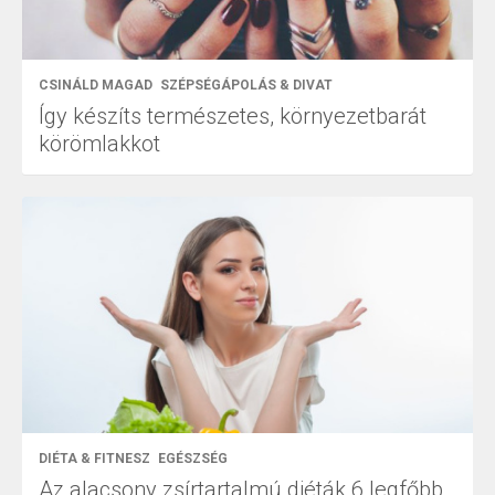
CSINÁLD MAGAD
SZÉPSÉGÁPOLÁS & DIVAT
Így készíts természetes, környezetbarát
körömlakkot
DIÉTA & FITNESZ
EGÉSZSÉG
Az alacsony zsírtartalmú diéták 6 legfőbb