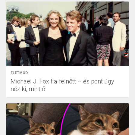
ÉLETMÓD
Michael J. Fox fia felnőtt – és pont úgy
néz ki, mint ő