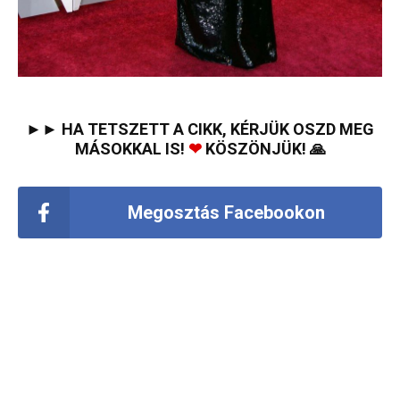
►► HA TETSZETT A CIKK, KÉRJÜK OSZD MEG
MÁSOKKAL IS!
❤
KÖSZÖNJÜK! 🙏
Megosztás Facebookon