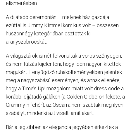
elismerésben.
A díjátadó ceremónián – melynek házigazdája
ezúttal is Jimmy Kimmel komikus volt – összesen
huszonnégy kategóriában osztottak ki
aranyszobrocskát.
A világsztárok ismét felvonultak a vörös szőnyegen,
és nem túlzás kijelenteni, hogy idén nagyon kitettek
magukért. Lenyűgöző ruhakölteményekben jelentek
meg a nagyszabású eseményen, és annak ellenére,
hogy a Time’s Up! mozgalom miatt volt dress code a
korábbi díjátadó gálákon (a Golden Globe-on fekete, a
Grammy-n fehér), az Oscarra nem szabtak meg ilyen
szabályt, mindenki azt viselt, amit akart.
Bár a legtöbben az elegancia jegyében érkeztek a