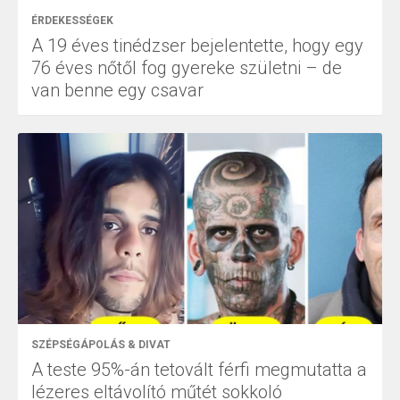
ÉRDEKESSÉGEK
A 19 éves tinédzser bejelentette, hogy egy
76 éves nőtől fog gyereke születni – de
van benne egy csavar
SZÉPSÉGÁPOLÁS & DIVAT
A teste 95%-án tetovált férfi megmutatta a
lézeres eltávolító műtét sokkoló