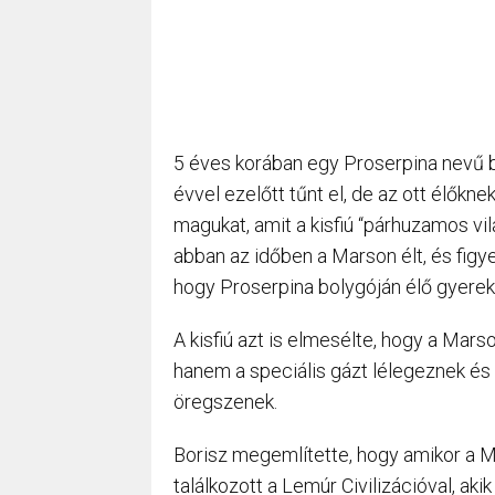
5 éves korában egy Proserpina nevű b
évvel ezelőtt tűnt el, de az ott élőkne
magukat, amit a kisfiú “párhuzamos vi
abban az időben a Marson élt, és fig
hogy Proserpina bolygóján élő gyereke
A kisfiú azt is elmesélte, hogy a Marso
hanem a speciális gázt lélegeznek és
öregszenek.
Borisz megemlítette, hogy amikor a Mar
találkozott a Lemúr Civilizációval, akik 