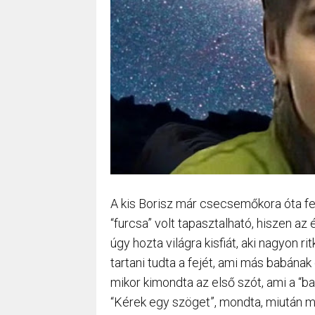
A kis Borisz már csecsemőkora óta fel
“furcsa” volt tapasztalható, hiszen a
úgy hozta világra kisfiát, aki nagyon r
tartani tudta a fejét, ami más babának
mikor kimondta az első szót, ami a “b
“Kérek egy szöget”, mondta, miután me