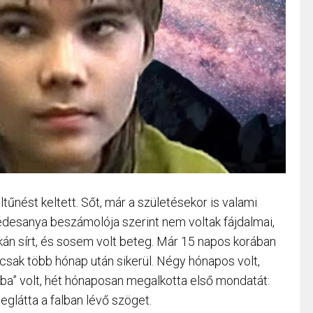
tűnést keltett. Sőt, már a születésekor is valami
z édesanya beszámolója szerint nem voltak fájdalmai,
itkán sírt, és sosem volt beteg. Már 15 napos korában
 csak több hónap után sikerül. Négy hónapos volt,
aba” volt, hét hónaposan megalkotta első mondatát:
glátta a falban lévő szöget.