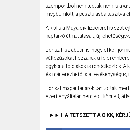
szempontból nem tudtak, nem is akarta
megbomlott, a pusztulásba taszítva ő
A kisfiú a Maya civilizációról is szót 
naptárkő útmutatásait, új lehetőségek
Borisz hisz abban is, hogy el kell jön
változásokat hozzanak a földi emberek 
egykor a földlakók is rendelkeztek. A 
és már érezhető is a tevékenységük, 
Boriszt magántanárok tanították, mert
ezért egyáltalán nem volt könnyű, á
►► HA TETSZETT A CIKK, KÉRJ