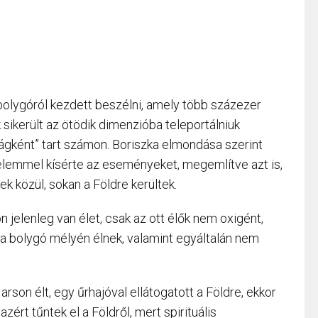
olygóról kezdett beszélni, amely több százezer
k sikerült az ötödik dimenzióba teleportálniuk
lágként” tart számon. Boriszka elmondása szerint
yelemmel kísérte az eseményeket, megemlítve azt is,
k közül, sokan a Földre kerültek.
n jelenleg van élet, csak az ott élők nem oxigént,
 a bolygó mélyén élnek, valamint egyáltalán nem
son élt, egy űrhajóval ellátogatott a Földre, ekkor
azért tűntek el a Földről, mert spirituális