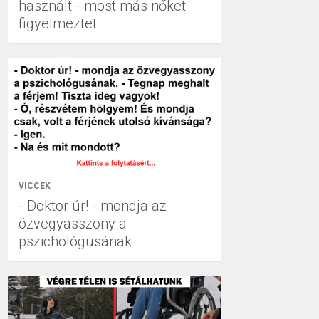
használt - most más nőket
figyelmeztet
VICCEK
- Doktor úr! - mondja az
özvegyasszony a
pszichológusának