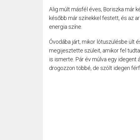
Alig múlt másfél éves, Boriszka már k
később már színekkel festett, és az a
energia színe.
Óvodába járt, mikor lótuszülésbe ült és
megijesztette szüleit, amikor fel tudt
is ismerte. Pár év múlva egy idegent 
drogozzon többé, de szólt idegen férfi