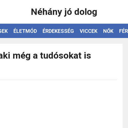
Néhány jó dolog
GEK
ÉLETMÓD
ÉRDEKESSÉG
VICCEK
NŐK
FÉR
aki még a tudósokat is