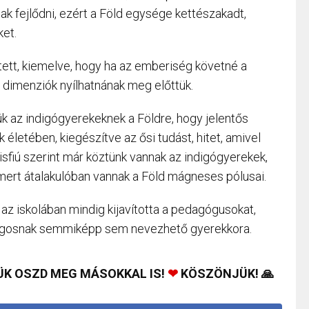
k fejlődni, ezért a Föld egysége kettészakadt,
ket.
ejtett, kiemelve, hogy ha az emberiség követné a
, dimenziók nyílhatnának meg előttük.
niük az indigógyerekeknek a Földre, hogy jelentős
életében, kiegészítve az ősi tudást, hitet, amivel
kisfiú szerint már köztünk vannak az indigógyerekek,
mert átalakulóban vannak a Föld mágneses pólusai.
 az iskolában mindig kijavította a pedagógusokat,
tlagosnak semmiképp sem nevezhető gyerekkora.
ÜK OSZD MEG MÁSOKKAL IS!
❤
KÖSZÖNJÜK! 🙏