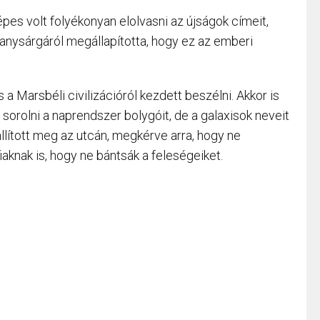
épes volt folyékonyan elolvasni az újságok címeit,
ranysárgáról megállapította, hogy ez az emberi
 a Marsbéli civilizációról kezdett beszélni. Akkor is
a sorolni a naprendszer bolygóit, de a galaxisok neveit
állított meg az utcán, megkérve arra, hogy ne
aknak is, hogy ne bántsák a feleségeiket.