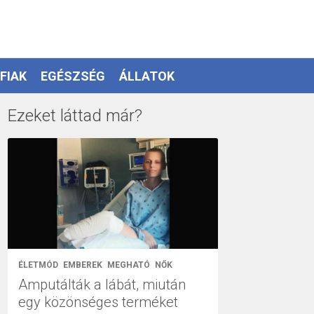
FIAK
EGÉSZSÉG
ÁLLATOK
Ezeket láttad már?
ÉLETMÓD
EMBEREK
MEGHATÓ
NŐK
Amputálták a lábát, miután
egy közönséges terméket