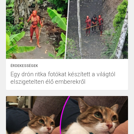
ÉRDEKESSÉGEK
Egy drón ritka fotókat készített a világtól
elszigetelten élő emberekről