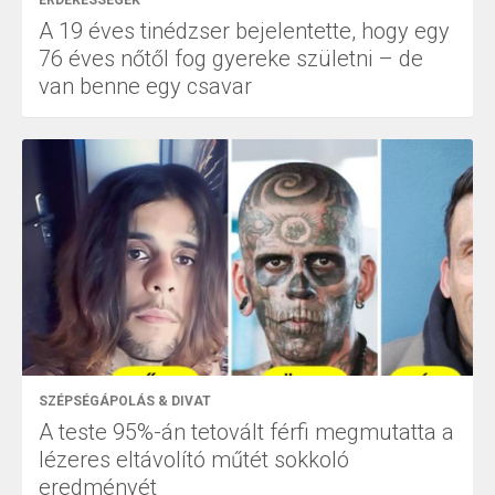
A 19 éves tinédzser bejelentette, hogy egy
76 éves nőtől fog gyereke születni – de
van benne egy csavar
SZÉPSÉGÁPOLÁS & DIVAT
A teste 95%-án tetovált férfi megmutatta a
lézeres eltávolító műtét sokkoló
eredményét