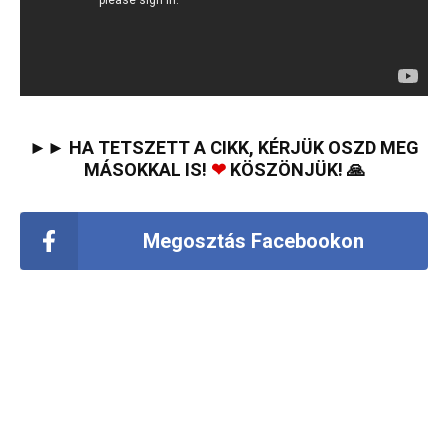
►► HA TETSZETT A CIKK, KÉRJÜK OSZD MEG
MÁSOKKAL IS!
❤
KÖSZÖNJÜK! 🙏
Megosztás Facebookon