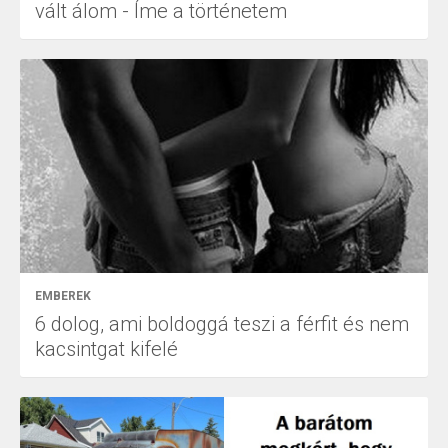
vált álom - Íme a történetem
EMBEREK
6 dolog, ami boldoggá teszi a férfit és nem
kacsintgat kifelé