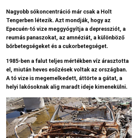
Nagyobb sókoncentráció már csak a Holt
Tengerben létezik. Azt mondják, hogy az
Epecuén-tó vize meggyógyítja a depressziót, a
reumás panaszokat, az amnéziát, a különböző
bőrbetegségeket és a cukorbetegséget.
1985-ben a falut teljes mértékben víz árasztotta
el, miután heves esőzések voltak az országban.
A tó vize is megemelkedett, áttörte a gátat, a
helyi lakósoknak alig maradt ideje kimenekülni.