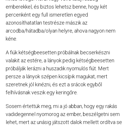
emberekkel, és biztos lehetsz benne, hogy két
percenként egy full ismeretlen egyed
azonosíthatatlan testrésze mászik az
arcodba/hátadba/olyan helyre, ahova nagyon nem
kéne.
A fiúk kétségbeesetten próbálnak becserkészni
valakit az estére, a lányok pedig kétségbeesetten
próbálják lerázni a huszadik nyomulós fiút. Mert
persze a lányok szépen kicsípik magukat, mert
szeretnek jól kinézni, és ezt a srácok egyből
felhívásnak veszik egy keringőre.
Sosem értettük meg, mi a jó abban, hogy egy rakás
vadidegennel nyomorog az ember, beszélgetni sem
lehet, mert az unásig játszott dalok mellett ordítva se