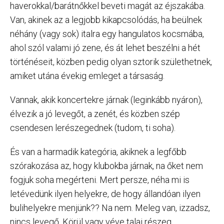
haverokkal/barátnőkkel beveti magát az éjszakába.
Van, akinek az a legjobb kikapcsolódás, ha beülnek
néhány (vagy sok) italra egy hangulatos kocsmába,
ahol szól valami jó zene, és át lehet beszélni a hét
történéseit, közben pedig olyan sztorik születhetnek,
amiket utána évekig emleget a társaság.
Vannak, akik koncertekre járnak (leginkább nyáron),
élvezik a jó levegőt, a zenét, és közben szép
csendesen lerészegednek (tudom, ti soha).
És van a harmadik kategória, akiknek a legfőbb
szórakozása az, hogy klubokba járnak, na őket nem
fogjuk soha megérteni. Mert persze, néha mi is
letévedünk ilyen helyekre, de hogy állandóan ilyen
bulihelyekre menjünk?? Na nem. Meleg van, izzadsz,
nincs levegő. Körül vagy véve talaj részeg