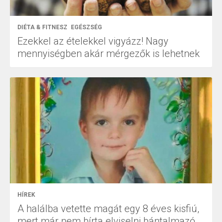
DIÉTA & FITNESZ
EGÉSZSÉG
Ezekkel az ételekkel vigyázz! Nagy
mennyiségben akár mérgezők is lehetnek
HÍREK
A halálba vetette magát egy 8 éves kisfiú,
mert már nem bírta elviselni bántalmazó