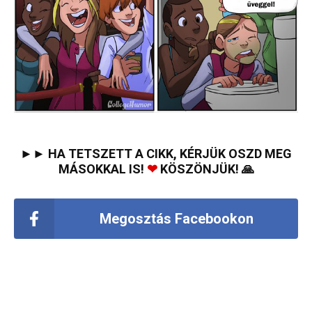
►► HA TETSZETT A CIKK, KÉRJÜK OSZD MEG
MÁSOKKAL IS!
❤
KÖSZÖNJÜK! 🙏
Megosztás Facebookon