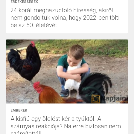
ÉRDEKESSÉGEK
24 korát meghazudtoló híresség, akiről
nem gondoltuk volna, hogy 2022-ben tölti
be az 50. életévét
EMBEREK
A kisfiú egy ölelést kér a tyúktól. A
szárnyas reakciója? Na erre biztosan nem
számítottál!