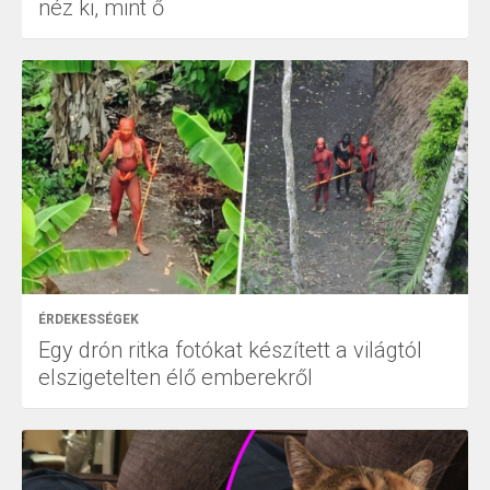
néz ki, mint ő
ÉRDEKESSÉGEK
Egy drón ritka fotókat készített a világtól
elszigetelten élő emberekről