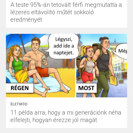
A teste 95%-án tetovált férfi megmutatta a
lézeres eltávolító műtét sokkoló
eredményét
ÉLETMÓD
11 példa arra, hogy a mi generációnk néha
elfelejti, hogyan érezze jól magát