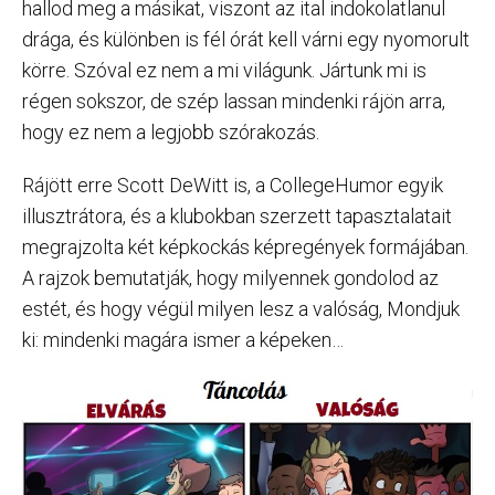
hallod meg a másikat, viszont az ital indokolatlanul
drága, és különben is fél órát kell várni egy nyomorult
körre. Szóval ez nem a mi világunk. Jártunk mi is
régen sokszor, de szép lassan mindenki rájön arra,
hogy ez nem a legjobb szórakozás.
Rájött erre Scott DeWitt is, a CollegeHumor egyik
illusztrátora, és a klubokban szerzett tapasztalatait
megrajzolta két képkockás képregények formájában.
A rajzok bemutatják, hogy milyennek gondolod az
estét, és hogy végül milyen lesz a valóság, Mondjuk
ki: mindenki magára ismer a képeken…