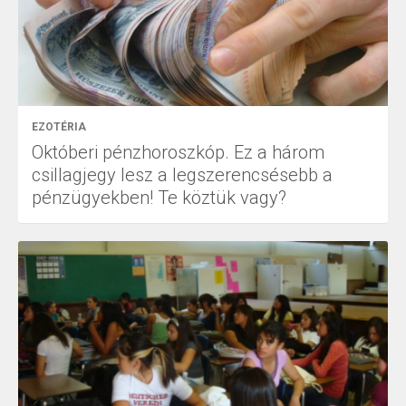
EZOTÉRIA
Októberi pénzhoroszkóp. Ez a három
csillagjegy lesz a legszerencsésebb a
pénzügyekben! Te köztük vagy?