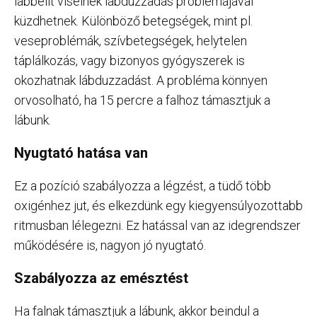
lábbelit viselnek lábduzzadás problémájával
küzdhetnek. Különböző betegségek, mint pl.
veseproblémák, szívbetegségek, helytelen
táplálkozás, vagy bizonyos gyógyszerek is
okozhatnak lábduzzadást. A probléma könnyen
orvosolható, ha 15 percre a falhoz támasztjuk a
lábunk.
Nyugtató hatása van
Ez a pozíció szabályozza a légzést, a tüdő több
oxigénhez jut, és elkezdünk egy kiegyensúlyozottabb
ritmusban lélegezni. Ez hatással van az idegrendszer
működésére is, nagyon jó nyugtató.
Szabályozza az emésztést
Ha falnak támasztjuk a lábunk, akkor beindul a