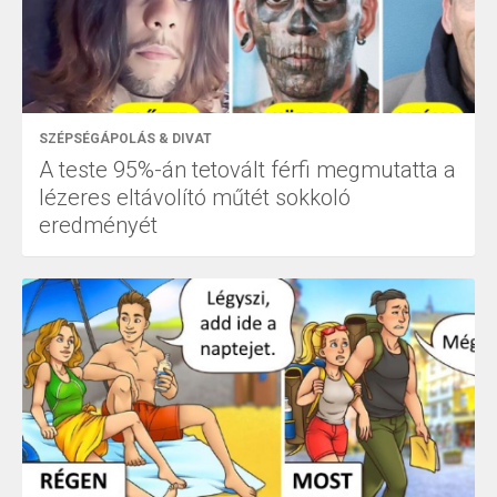
SZÉPSÉGÁPOLÁS & DIVAT
A teste 95%-án tetovált férfi megmutatta a
lézeres eltávolító műtét sokkoló
eredményét