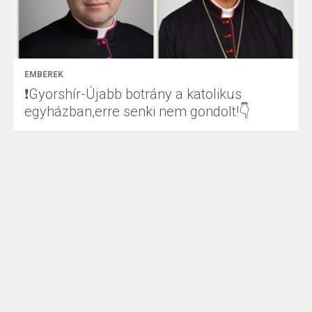
EMBEREK
❗Gyorshír-Újabb botrány a katolikus
egyházban,erre senki nem gondolt!👇