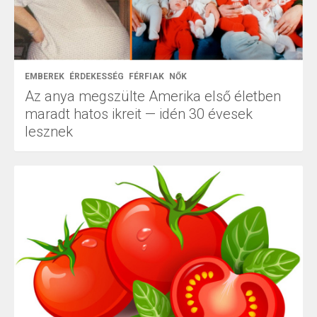
EMBEREK
ÉRDEKESSÉG
FÉRFIAK
NŐK
Az anya megszülte Amerika első életben
maradt hatos ikreit — idén 30 évesek
lesznek