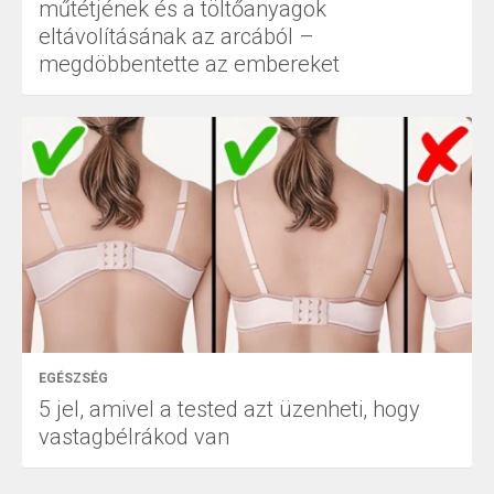
műtétjének és a töltőanyagok
eltávolításának az arcából –
megdöbbentette az embereket
EGÉSZSÉG
5 jel, amivel a tested azt üzenheti, hogy
vastagbélrákod van