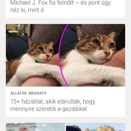
Michael J. Fox fia felnőtt – és pont úgy
néz ki, mint ő
ÁLLATOK
MEGHATÓ
15+ háziállat, akik elárulták, hogy
mennyire szeretik a gazdáikat