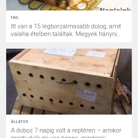
FAIL
Itt van a 15 legborzalmasabb dolog, amit
valaha ételben találtak. Megyek hányni…
ÁLLATOS
A doboz 7 napig volt a reptéren – amikor
megtudják mi van benne, mindenki