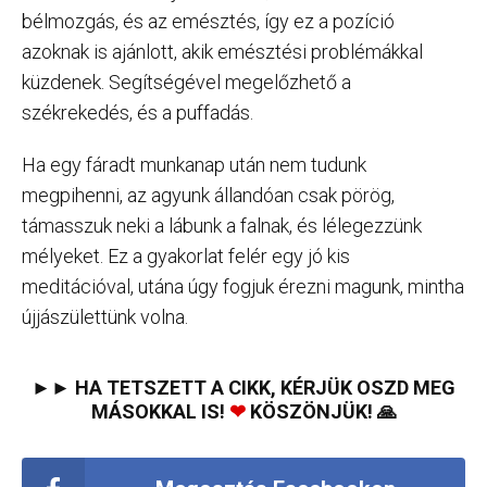
bélmozgás, és az emésztés, így ez a pozíció
azoknak is ajánlott, akik emésztési problémákkal
küzdenek. Segítségével megelőzhető a
székrekedés, és a puffadás.
Ha egy fáradt munkanap után nem tudunk
megpihenni, az agyunk állandóan csak pörög,
támasszuk neki a lábunk a falnak, és lélegezzünk
mélyeket. Ez a gyakorlat felér egy jó kis
meditációval, utána úgy fogjuk érezni magunk, mintha
újjászülettünk volna.
►► HA TETSZETT A CIKK, KÉRJÜK OSZD MEG
MÁSOKKAL IS!
❤
KÖSZÖNJÜK! 🙏