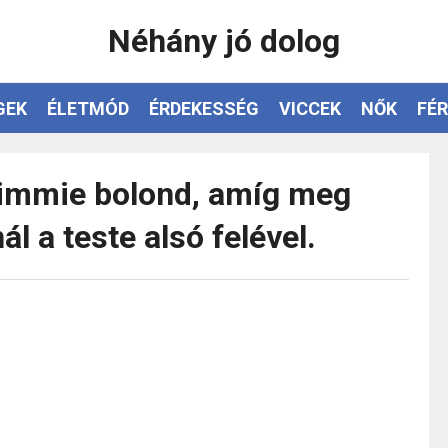
Néhány jó dolog
GEK
ÉLETMÓD
ÉRDEKESSÉG
VICCEK
NŐK
FÉR
Jimmie bolond, amíg meg
l a teste alsó felével.