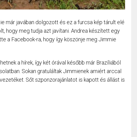
már javában dolgozott és ez a furcsa kép tárult elé
t, hogy meg tudja azt javítani. Andrea készített egy
ltette a Facebook-ra, hogy így köszönje meg Jimmie
tnek a hírek, így két órával később már Brazíliából
olatban. Sokan gratuláltak Jimmienek amiért arccal
vezetéket. Sőt szponzorajánlatot is kapott és állást is