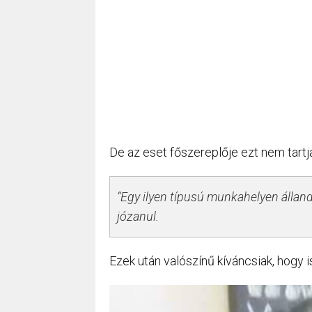
De az eset főszereplője ezt nem tartj
“Egy ilyen típusú munkahelyen állan
józanul.
Ezek után valószínű kíváncsiak, hogy i