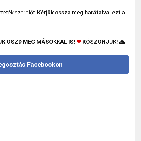
ezeték szerelőt.
Kérjük ossza meg barátaival ezt a
ÜK OSZD MEG MÁSOKKAL IS!
❤
KÖSZÖNJÜK! 🙏
gosztás Facebookon