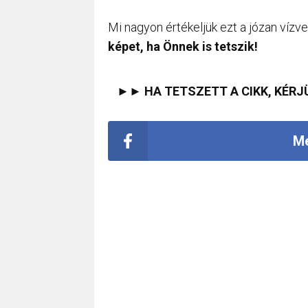
Mi nagyon értékeljük ezt a józan vízv
képet, ha Önnek is tetszik!
►► HA TETSZETT A CIKK, KÉRJ
Me