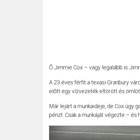
Ő Jimmie Cox – vagy legalább is Jimm
A 23 éves férfit a texasi Granbury vá
előtt egy vízvezeték eltörött és ömlött
Már lejárt a munkaideje, de Cox úgy go
pénzt. Csak a munkáját végezte – és h