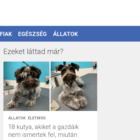
FIAK
EGÉSZSÉG
ÁLLATOK
Ezeket láttad már?
ÁLLATOK
ÉLETMÓD
18 kutya, akiket a gazdáik
nem ismertek fel, miután