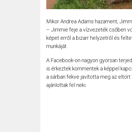
Mikor Andrea Adams hazament, Jimmie 
– Jimmie feje a vízvezeték csőben vol
képet erről a bizarr helyzetről és fe
munkáját.
A Facebook-on nagyon gyorsan terjedhe
is érkeztek kommentek a képpel kapcs
a sárban fekve javította meg az eltört 
ajánlottak fel neki.