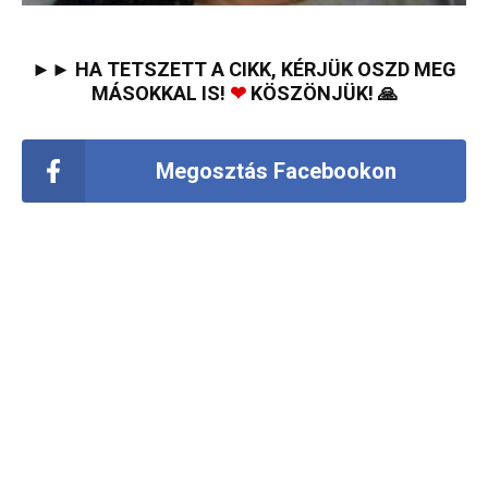
►► HA TETSZETT A CIKK, KÉRJÜK OSZD MEG
MÁSOKKAL IS!
❤
KÖSZÖNJÜK! 🙏
Megosztás Facebookon