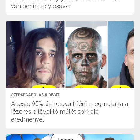
van benne egy csavar
SZÉPSÉGÁPOLÁS & DIVAT
A teste 95%-án tetovált férfi megmutatta a
lézeres eltávolító műtét sokkoló
eredményét