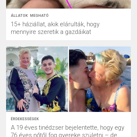
ÁLLATOK
MEGHATÓ
15+ háziállat, akik elárulták, hogy
mennyire szeretik a gazdáikat
ÉRDEKESSÉGEK
A 19 éves tinédzser bejelentette, hogy egy
76 éves nőtől fog gyereke születni – de