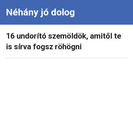
Néhány jó dolog
16 undorító szemöldök, amitől te
is sírva fogsz röhögni