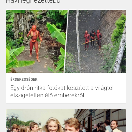
Havi legnézettebb
ÉRDEKESSÉGEK
Egy drón ritka fotókat készített a világtól
elszigetelten élő emberekről