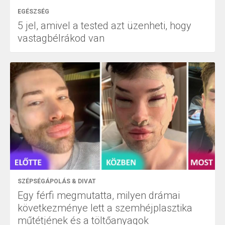
EGÉSZSÉG
5 jel, amivel a tested azt üzenheti, hogy
vastagbélrákod van
SZÉPSÉGÁPOLÁS & DIVAT
Egy férfi megmutatta, milyen drámai
következménye lett a szemhéjplasztika
műtétjének és a töltőanyagok