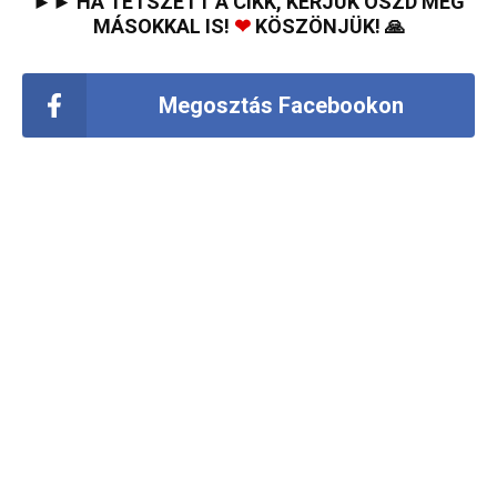
►► HA TETSZETT A CIKK, KÉRJÜK OSZD MEG
MÁSOKKAL IS!
❤
KÖSZÖNJÜK! 🙏
Megosztás Facebookon