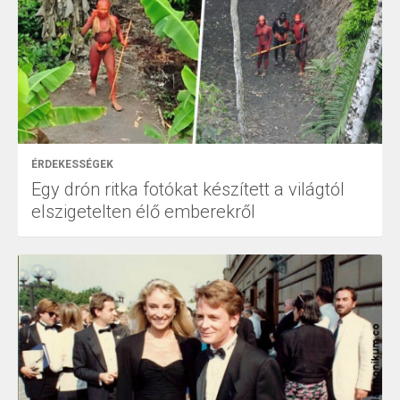
ÉRDEKESSÉGEK
Egy drón ritka fotókat készített a világtól
elszigetelten élő emberekről