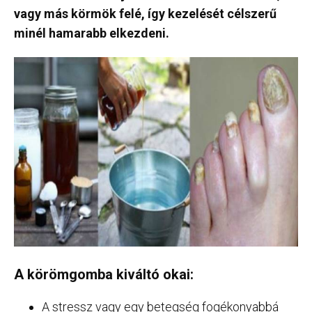
vagy más körmök felé, így kezelését célszerű
minél hamarabb elkezdeni.
A körömgomba kiváltó okai:
A stressz vagy egy betegség fogékonyabbá