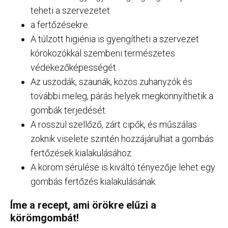
teheti a szervezetet
a fertőzésekre.
A túlzott higiénia is gyengítheti a szervezet
kórokozókkal szembeni természetes
védekezőképességét.
Az uszodák, szaunák, közös zuhanyzók és
további meleg, párás helyek megkönnyíthetik a
gombák terjedését.
A rosszul szellőző, zárt cipők, és műszálas
zoknik viselete szintén hozzájárulhat a gombás
fertőzések kialakulásához.
A köröm sérülése is kiváltó tényezője lehet egy
gombás fertőzés kialakulásának.
Íme a recept, ami örökre elűzi a
körömgombát!