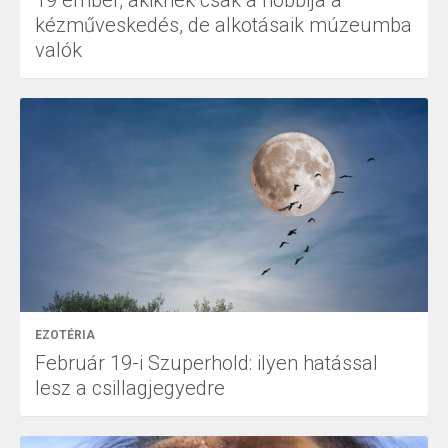
19 ember, akiknek csak a hobbija a
kézműveskedés, de alkotásaik múzeumba
valók
EZOTÉRIA
Február 19-i Szuperhold: ilyen hatással
lesz a csillagjegyedre