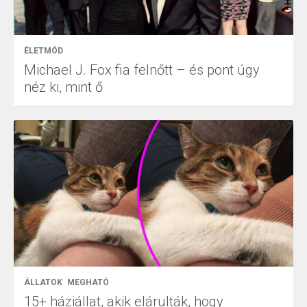
ÉLETMÓD
Michael J. Fox fia felnőtt – és pont úgy
néz ki, mint ő
ÁLLATOK
MEGHATÓ
15+ háziállat, akik elárulták, hogy