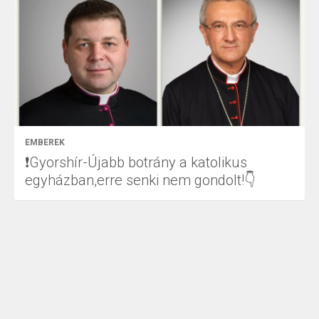
EMBEREK
❗Gyorshír-Újabb botrány a katolikus
egyházban,erre senki nem gondolt!👇