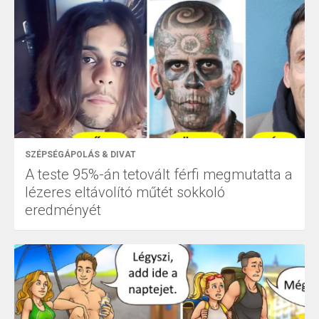
SZÉPSÉGÁPOLÁS & DIVAT
A teste 95%-án tetovált férfi megmutatta a
lézeres eltávolító műtét sokkoló
eredményét