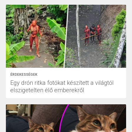
ÉRDEKESSÉGEK
Egy drón ritka fotókat készített a világtól
elszigetelten élő emberekről