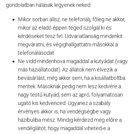
gondolatban hálásak legyenek neked:
Mikor sorban állsz, ne telefonálj, főleg ne akkor,
mikor az eladó éppen téged szolgál ki és
kérdéseket tesz fel. Udvariatlanság mindenkit
megváratni, és végighallgattatni másokkal a
telefonálásodat.
Ne vidd mindenhova magaddal a kutyádat (vagy
más háziállatodat). Az állatok nem élvezik a
bevásárlást, még akkor sem, ha a kisállatboltba
mentek. Másoknak pedig nem lesz kedvére a
nagy testű kutyád, sem az apró, folyamatosan
ugató kis kedvenced. Ugyanez a szabály
érvényes akkor is, ha vendégségbe vagy
házibuliba mész. Mindig kérdezd meg előre a
vendéglátót, hogy magaddal viheted-e a