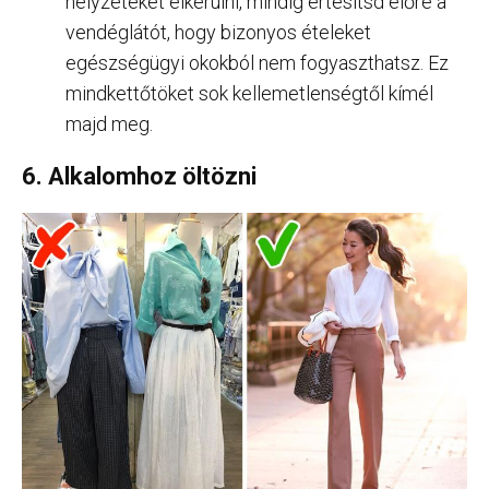
helyzeteket elkerülni, mindig értesítsd előre a
vendéglátót, hogy bizonyos ételeket
egészségügyi okokból nem fogyaszthatsz. Ez
mindkettőtöket sok kellemetlenségtől kímél
majd meg.
6. Alkalomhoz öltözni