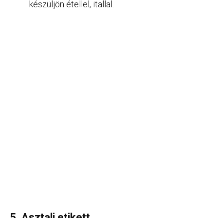
készüljön étellel, itallal.
5. Asztali etikett