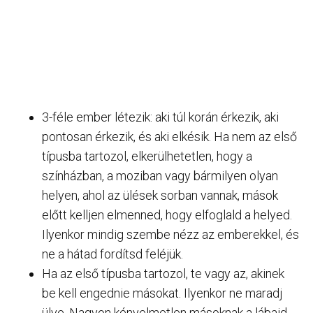
3-féle ember létezik: aki túl korán érkezik, aki
pontosan érkezik, és aki elkésik. Ha nem az első
típusba tartozol, elkerülhetetlen, hogy a
színházban, a moziban vagy bármilyen olyan
helyen, ahol az ülések sorban vannak, mások
előtt kelljen elmenned, hogy elfoglald a helyed.
Ilyenkor mindig szembe nézz az emberekkel, és
ne a hátad fordítsd feléjük.
Ha az első típusba tartozol, te vagy az, akinek
be kell engednie másokat. Ilyenkor ne maradj
ülve. Nagyon kényelmetlen másoknak a lábaid