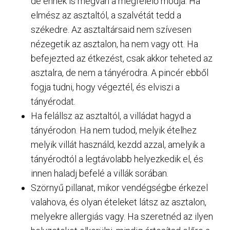
de ennek is megvan a megfelelő módja. Ha
elmész az asztaltól, a szalvétát tedd a
székedre. Az asztaltársaid nem szívesen
nézegetik az asztalon, ha nem vagy ott. Ha
befejezted az étkezést, csak akkor teheted az
asztalra, de nem a tányérodra. A pincér ebből
fogja tudni, hogy végeztél, és elviszi a
tányérodat.
Ha felállsz az asztaltól, a villádat hagyd a
tányérodon. Ha nem tudod, melyik ételhez
melyik villát használd, kezdd azzal, amelyik a
tányérodtól a legtávolabb helyezkedik el, és
innen haladj befelé a villák sorában.
Szörnyű pillanat, mikor vendégségbe érkezel
valahova, és olyan ételeket látsz az asztalon,
melyekre allergiás vagy. Ha szeretnéd az ilyen