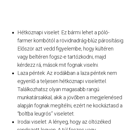
Hétköznapi viselet: Ez bármi lehet a póló-
farmer kombótól a rövidnadrág-blúz párosításig.
Először azt vedd figyelembe, hogy kültéren
vagy beltéren fogsz-e tartózkodni, majd
kérdezz rá, mások mit fognak viselni.
Laza péntek: Az irodákban a laza péntek nem
egyenlő a teljesen hétköznapi viselettel.
Találkozhatsz olyan magasabb rangú
munkatársakkal, akik a jövőben a megjelenésed
alapján fognak megítélni, ezért ne kockáztasd a
“boltba leugrós” viseletet.
Irodai viselet: A lényeg, hogy az öltözéked
rendezett legyen. A túl feszes vagy