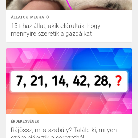
ÁLLATOK
MEGHATÓ
15+ háziállat, akik elárulták, hogy
mennyire szeretik a gazdáikat
ÉRDEKESSÉGEK
Rájössz, mi a szabály? Találd ki, milyen
szám hiányzik a sorozatból