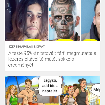
SZÉPSÉGÁPOLÁS & DIVAT
A teste 95%-án tetovált férfi megmutatta a
lézeres eltávolító műtét sokkoló
eredményét