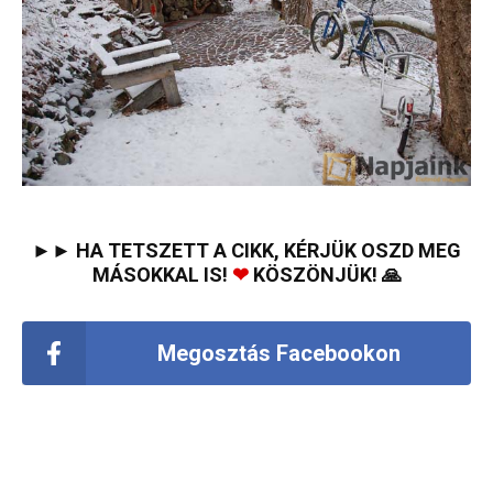
►► HA TETSZETT A CIKK, KÉRJÜK OSZD MEG
MÁSOKKAL IS!
❤
KÖSZÖNJÜK! 🙏
Megosztás Facebookon