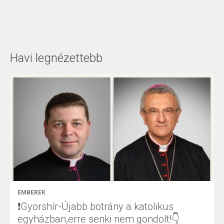
Havi legnézettebb
EMBEREK
❗Gyorshír-Újabb botrány a katolikus
egyházban,erre senki nem gondolt!👇