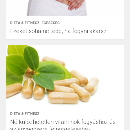
DIÉTA & FITNESZ
EGÉSZSÉG
Ezeket soha ne tedd, ha fogyni akarsz!
DIÉTA & FITNESZ
Nélkülözhetetlen vitaminok fogyáshoz és
az anyagcsere felpörgetéséhez