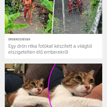
ÉRDEKESSÉGEK
Egy drón ritka fotókat készített a világtól
elszigetelten élő emberekről