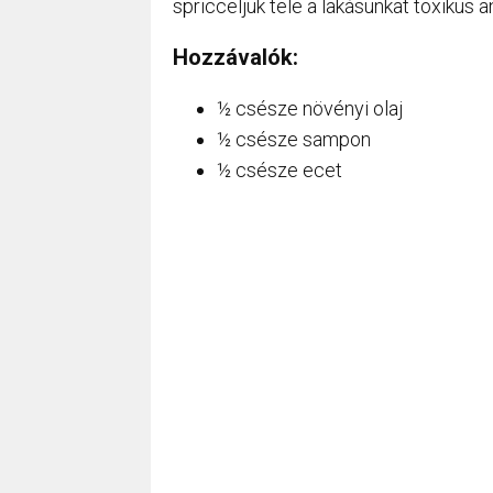
spricceljük tele a lakásunkat toxikus 
Hozzávalók:
½ csésze növényi olaj
½ csésze sampon
½ csésze ecet