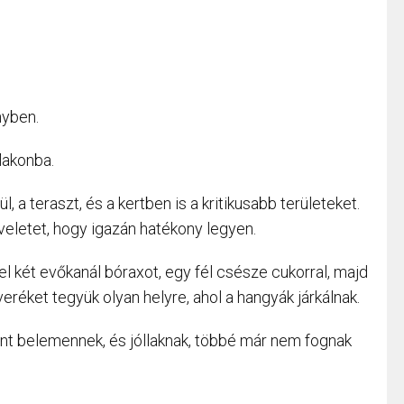
nyben.
lakonba.
l, a teraszt, és a kertben is a kritikusabb területeket.
eletet, hogy igazán hatékony legyen.
l két evőkanál bóraxot, egy fél csésze cukorral, majd
eréket tegyük olyan helyre, ahol a hangyák járkálnak.
mint belemennek, és jóllaknak, többé már nem fognak