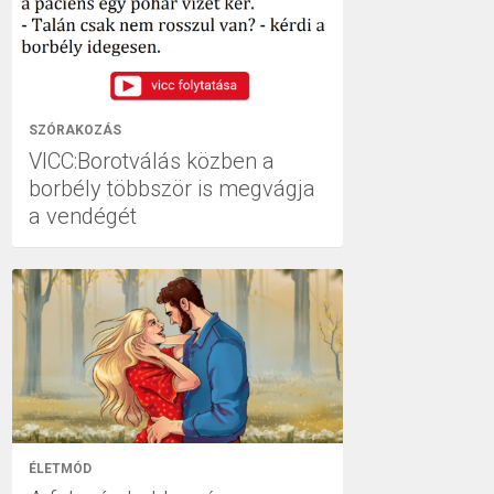
SZÓRAKOZÁS
VICC:Borotválás közben a
borbély többször is megvágja
a vendégét
ÉLETMÓD