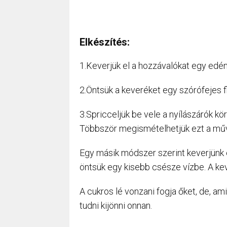
Elkészítés:
1.Keverjük el a hozzávalókat egy edé
2.Öntsük a keveréket egy szórófejes f
3.Spricceljük be vele a nyílászárók körü
Többször megismételhetjük ezt a műv
Egy másik módszer szerint keverjünk e
öntsük egy kisebb csésze vízbe. A kev
A cukros lé vonzani fogja őket, de, a
tudni kijönni onnan.