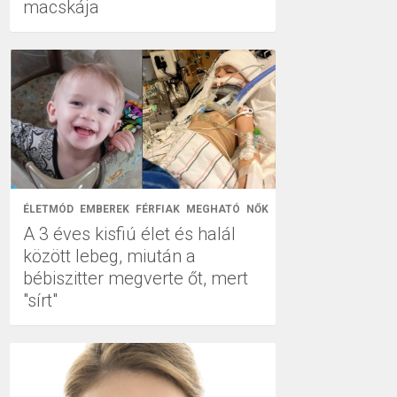
macskája
ÉLETMÓD
EMBEREK
FÉRFIAK
MEGHATÓ
NŐK
A 3 éves kisfiú élet és halál
között lebeg, miután a
bébiszitter megverte őt, mert
"sírt"