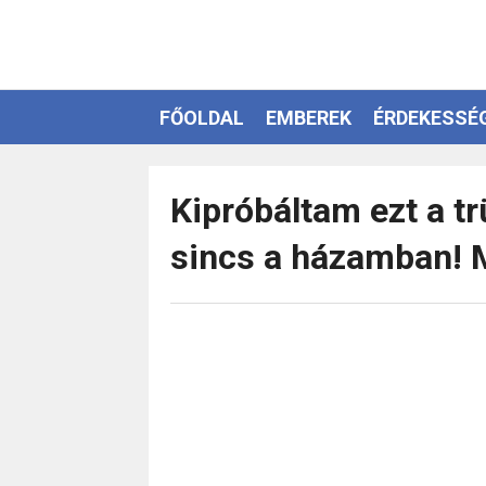
FŐOLDAL
EMBEREK
ÉRDEKESSÉ
EZOTÉRIA
Kipróbáltam ezt a t
sincs a házamban! M