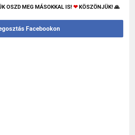
ÜK OSZD MEG MÁSOKKAL IS!
❤
KÖSZÖNJÜK! 🙏
gosztás Facebookon