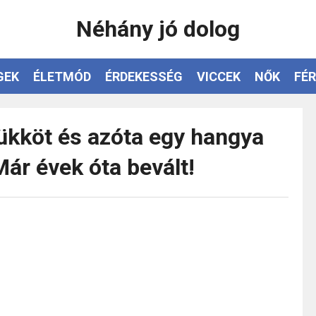
Néhány jó dolog
GEK
ÉLETMÓD
ÉRDEKESSÉG
VICCEK
NŐK
FÉR
rükköt és azóta egy hangya
ár évek óta bevált!