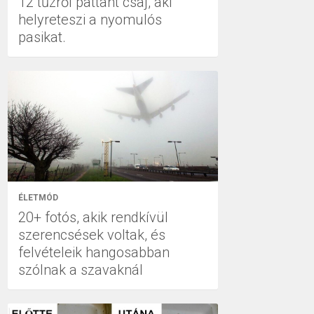
12 tűzről pattant csaj, aki
helyreteszi a nyomulós
pasikat.
ÉLETMÓD
20+ fotós, akik rendkívül
szerencsések voltak, és
felvételeik hangosabban
szólnak a szavaknál