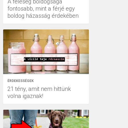
A feleség boldogsága
fontosabb, mint a férjé egy
boldog házasság érdekében
ÉRDEKESSÉGEK
21 tény, amit nem hittünk
volna igaznak!