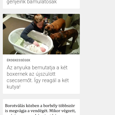
génjeink bámulatosak
ÉRDEKESSÉGEK
Az anyuka bemutatja a két
boxernek az újszülött
csecsemőt. Így reagál a két
kutya!