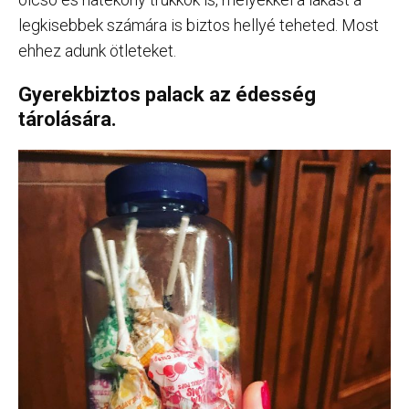
legkisebbek számára is biztos hellyé teheted. Most
ehhez adunk ötleteket.
Gyerekbiztos palack az édesség
tárolására.