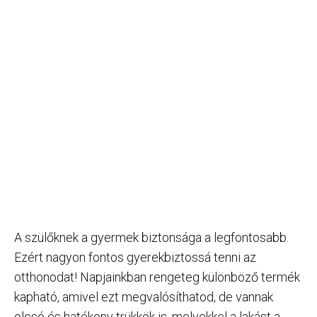
A szülőknek a gyermek biztonsága a legfontosabb.
Ezért nagyon fontos gyerekbiztossá tenni az
otthonodat! Napjainkban rengeteg különböző termék
kapható, amivel ezt megvalósíthatod, de vannak
olcsó és hatékony trükkök is, melyekkel a lakást a