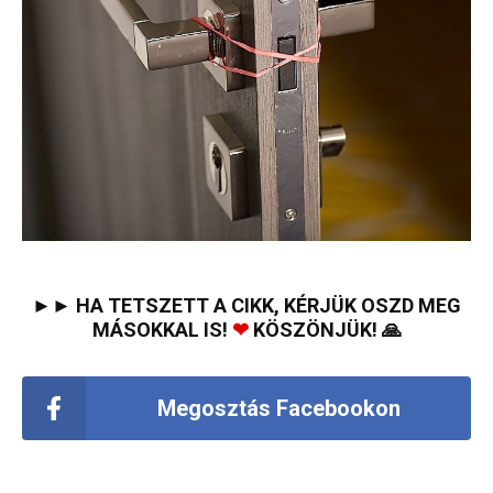
►► HA TETSZETT A CIKK, KÉRJÜK OSZD MEG
MÁSOKKAL IS!
❤
KÖSZÖNJÜK! 🙏
Megosztás Facebookon