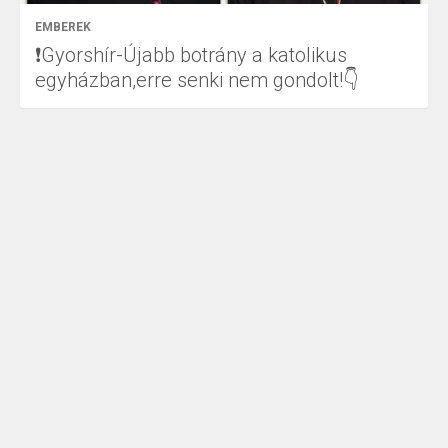
EMBEREK
❗Gyorshír-Újabb botrány a katolikus
egyházban,erre senki nem gondolt!👇