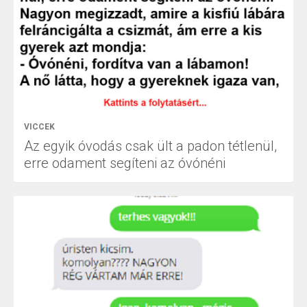
VICCEK
Az egyik óvodás csak ült a padon tétlenül,
erre odament segíteni az óvónéni