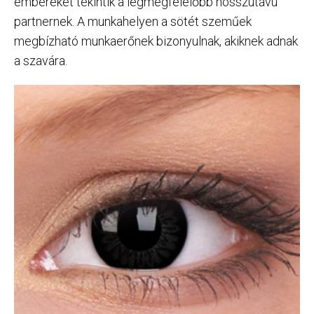
embereket tekintik a legmegfelelőbb hosszútávú
partnernek. A munkahelyen a sötét szeműek
megbízható munkaerőnek bizonyulnak, akiknek adnak
a szavára.