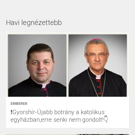
Havi legnézettebb
EMBEREK
❗Gyorshír-Újabb botrány a katolikus
egyházban,erre senki nem gondolt!👇