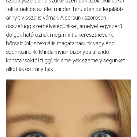
szabályszerűen a szürke szeműek azok, akik sokat
fektetnek be az élet minden területén de legalább
annyit vissza is várnak. A sorsunk szorosan
összefügg személyiségünkkel, amelyet egyszerű
dolgok határoznak meg, mint a keresztnevünk,
bőrszínünk, szexuális magatartásunk vagy épp
szemszínünk. Mindannyian bizonyos állandó
konstansoktól függünk, amelyek személyiségünket
alkotják és irányítják.