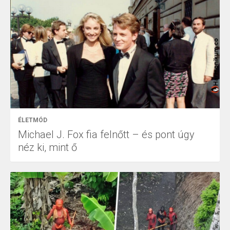
ÉLETMÓD
Michael J. Fox fia felnőtt – és pont úgy
néz ki, mint ő