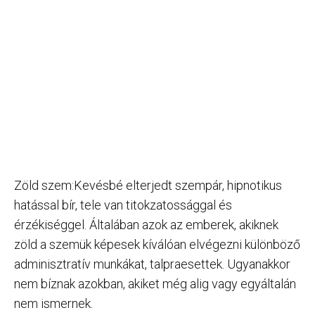
Zöld szem:Kevésbé elterjedt szempár, hipnotikus
hatással bír, tele van titokzatossággal és
érzékiséggel. Általában azok az emberek, akiknek
zöld a szemük képesek kíválóan elvégezni különböző
adminisztratív munkákat, talpraesettek. Ugyanakkor
nem bíznak azokban, akiket még alig vagy egyáltalán
nem ismernek.