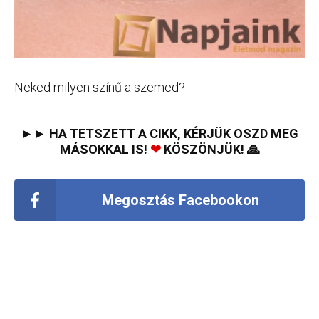
Neked milyen színű a szemed?
►► HA TETSZETT A CIKK, KÉRJÜK OSZD MEG
MÁSOKKAL IS!
❤
KÖSZÖNJÜK! 🙏
Megosztás Facebookon