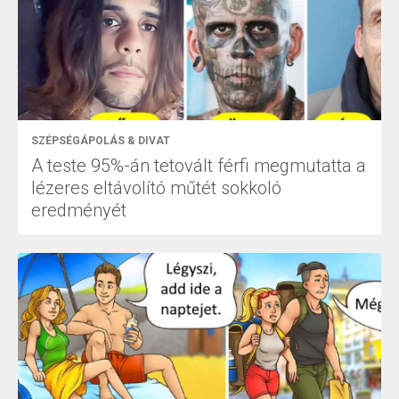
SZÉPSÉGÁPOLÁS & DIVAT
A teste 95%-án tetovált férfi megmutatta a
lézeres eltávolító műtét sokkoló
eredményét