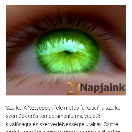
Szürke: A “sztyeppek félelmetes farkasai”, a szürke
szeműek erős temperamentumra, vezetői
kiválóságra és szenvedélyességre utalnak. Szinte