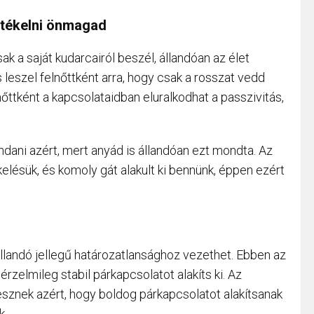
rtékelni önmagad
ak a saját kudarcairól beszél, állandóan az élet
 leszel felnőttként arra, hogy csak a rosszat vedd
őttként a kapcsolataidban eluralkodhat a passzivitás,
ani azért, mert anyád is állandóan ezt mondta. Az
lésük, és komoly gát alakult ki bennünk, éppen ezért
llandó jellegű határozatlansághoz vezethet. Ebben az
érzelmileg stabil párkapcsolatot alakíts ki. Az
esznek azért, hogy boldog párkapcsolatot alakítsanak
k.