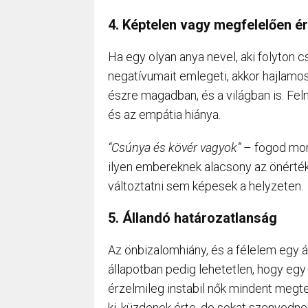
4. Képtelen vagy megfelelően é
Ha egy olyan anya nevel, aki folyton cs
negatívumait emlegeti, akkor hajlamos
észre magadban, és a világban is. Feln
és az empátia hiánya.
“Csúnya és kövér vagyok”
– fogod mond
ilyen embereknek alacsony az önértéke
változtatni sem képesek a helyzeten.
5. Állandó határozatlanság
Az önbizalomhiány, és a félelem egy á
állapotban pedig lehetetlen, hogy egy 
érzelmileg instabil nők mindent megt
ki, küzdenek érte, de sokat szenvedne