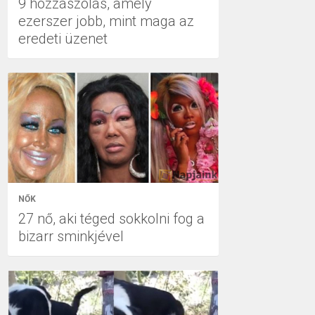
9 hozzászólás, amely
ezerszer jobb, mint maga az
eredeti üzenet
NŐK
27 nő, aki téged sokkolni fog a
bizarr sminkjével