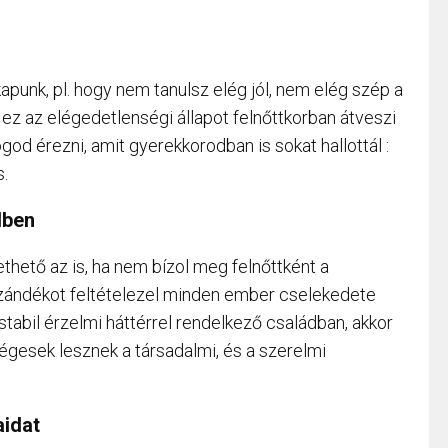
apunk, pl. hogy nem tanulsz elég jól, nem elég szép a
or ez az elégedetlenségi állapot felnőttkorban átveszi
god érezni, amit gyerekkorodban is sokat hallottál :
s.
dben
thető az is, ha nem bízol meg felnőttként a
zándékot feltételezel minden ember cselekedete
tabil érzelmi háttérrel rendelkező családban, akkor
égesek lesznek a társadalmi, és a szerelmi
aidat