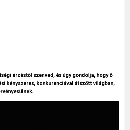
égi érzéstől szenved, és úgy gondolja, hogy ő
si kényszeres, konkurenciával átszőtt világban,
érvényesülnek.