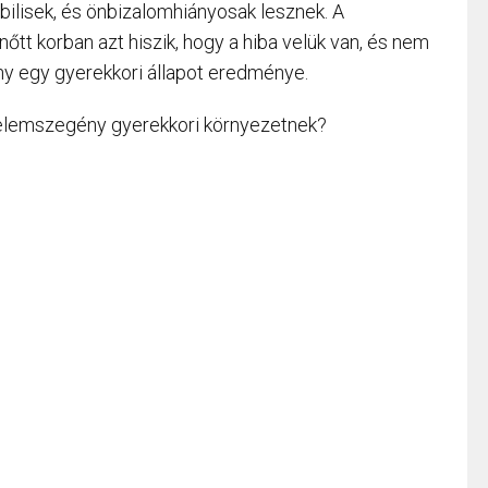
abilisek, és önbizalomhiányosak lesznek. A
őtt korban azt hiszik, hogy a hiba velük van, és nem
ny egy gyerekkori állapot eredménye.
elemszegény gyerekkori környezetnek?