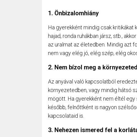
1. Önbizalomhiány
Ha gyerekként mindig csak kritikákat k
hajad, ronda ruhákban jársz, stb., akk
az uralmat az életedben. Mindig azt fo
nem vagy elég jó, elég szép, elég oko
2. Nem bízol meg a környezete
Az anyával való kapcsolatból eredezte
környezetedben, vagy mindig hátsó s
mögött. Ha gyerekként nem éltél egy s
később, felnőttként is nagyon szélsős
kapcsolataid is.
3. Nehezen ismered fel a korlát