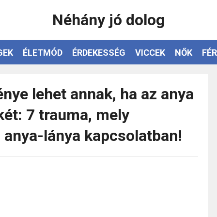
Néhány jó dolog
GEK
ÉLETMÓD
ÉRDEKESSÉG
VICCEK
NŐK
FÉR
ye lehet annak, ha az anya
két: 7 trauma, mely
n anya-lánya kapcsolatban!