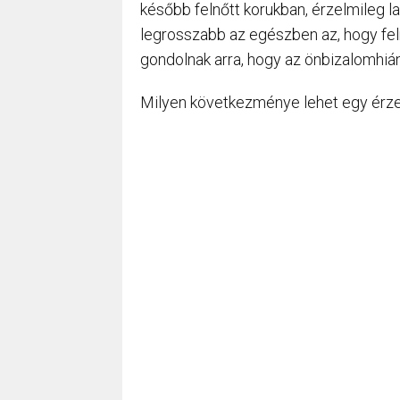
később felnőtt korukban, érzelmileg l
legrosszabb az egészben az, hogy feln
gondolnak arra, hogy az önbizalomhiá
Milyen következménye lehet egy érz