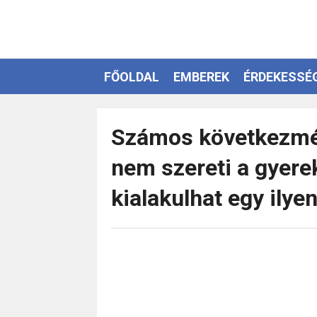
FŐOLDAL
EMBEREK
ÉRDEKESSÉ
EZOTÉRIA
Számos következmén
nem szereti a gyere
kialakulhat egy ilye