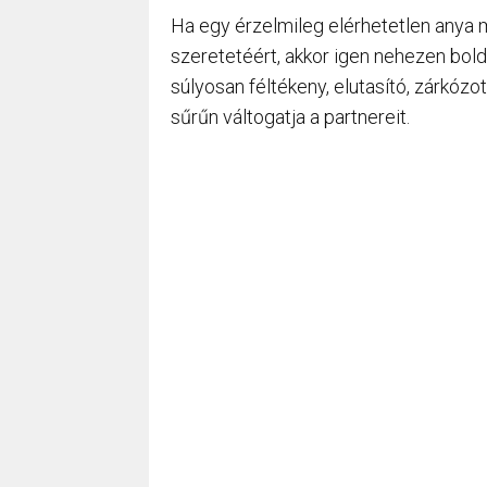
Ha egy érzelmileg elérhetetlen anya me
szeretetéért, akkor igen nehezen bold
súlyosan féltékeny, elutasító, zárkózot
sűrűn váltogatja a partnereit.