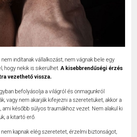
nem indítanak vállalkozást, nem vágnak bele egy
l, hogy nekik is sikerülhet.
A kisebbrendűségi érzés
tra vezethető vissza.
gyban befolyásolja a világról és önmagunkról
ák, vagy nem akarják kifejezni a szeretetüket, akkor a
, ami később súlyos traumákhoz vezet. Nem alakul ki
, a kitartó erő.
gy nem kapnak elég szeretetet, érzelmi biztonságot,