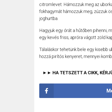
citromlevet. Hámozzuk meg az uborkát,
fokhagymát hámozzuk meg, zúzzuk össze
joghurtba.
Hagyjuk egy órát a hűtőben pihenni, m
egy kevés friss, apróra vágott zöld ka
Tálaláskor tehetünk bele egy kisebb ub
hozzá pirítós kenyeret, mennyei komb
►► HA TETSZETT A CIKK, KÉRJ
Me