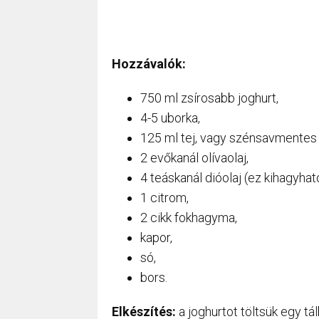
Hozzávalók:
750 ml zsírosabb joghurt,
4-5 uborka,
125 ml tej, vagy szénsavmentes 
2 evőkanál olívaolaj,
4 teáskanál dióolaj (ez kihagyhat
1 citrom,
2 cikk fokhagyma,
kapor,
só,
bors.
Elkészítés:
a joghurtot töltsük egy tál