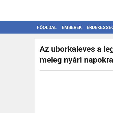
FŐOLDAL
EMBEREK
ÉRDEKESSÉ
EZOTÉRIA
Az uborkaleves a le
meleg nyári napokr