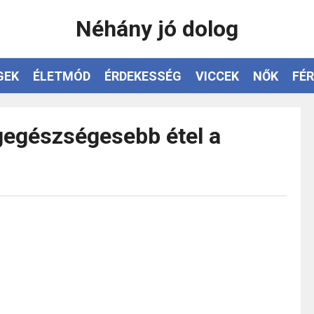
Néhány jó dolog
GEK
ÉLETMÓD
ÉRDEKESSÉG
VICCEK
NŐK
FÉR
gegészségesebb étel a
a