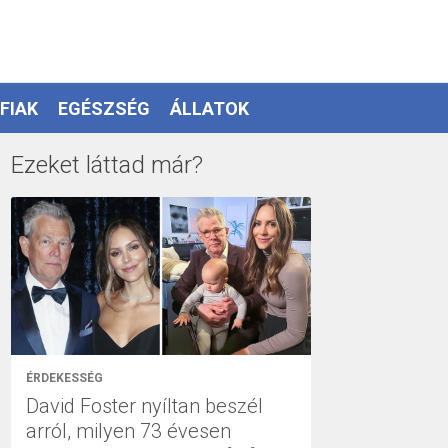
FIAK
EGÉSZSÉG
ÁLLATOK
Ezeket láttad már?
ÉRDEKESSÉG
David Foster nyíltan beszél
arról, milyen 73 évesen