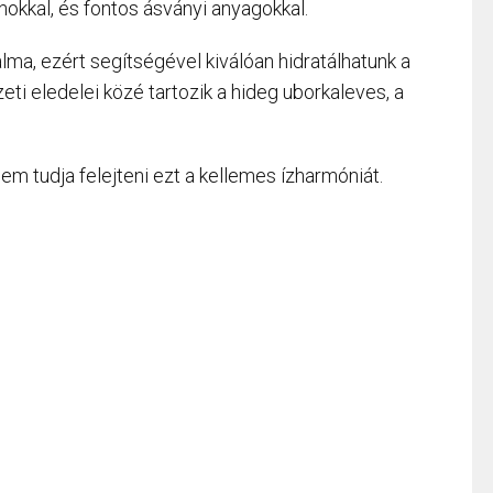
nokkal, és fontos ásványi anyagokkal.
ma, ezért segítségével kiválóan hidratálhatunk a
ti eledelei közé tartozik a hideg uborkaleves, a
em tudja felejteni ezt a kellemes ízharmóniát.