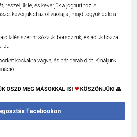
 reszeljük le, és keverjük a joghurthoz. A
, keverjük el az olívaolajjal, majd tegyük bele a
ajd ízlés szerint sózzuk, borsozzuk, és adjuk hozzá
prot.
orkát kockákra vágva, és pár darab diót. Kínáljunk
ináció.
ÜK OSZD MEG MÁSOKKAL IS!
❤
KÖSZÖNJÜK! 🙏
gosztás Facebookon