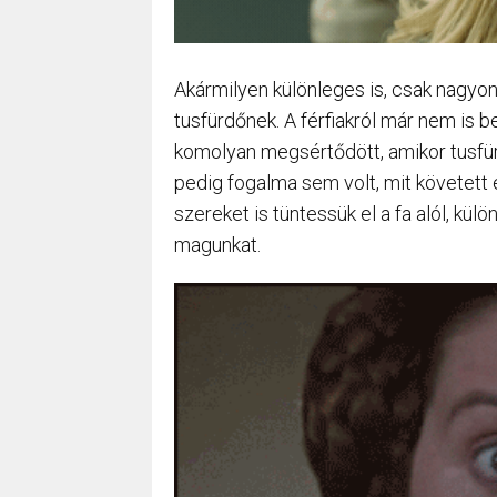
Akármilyen különleges is, csak nagyon 
tusfürdőnek. A férfiakról már nem is b
komolyan megsértődött, amikor tusfür
pedig fogalma sem volt, mit követett e
szereket is tüntessük el a fa alól, k
magunkat.