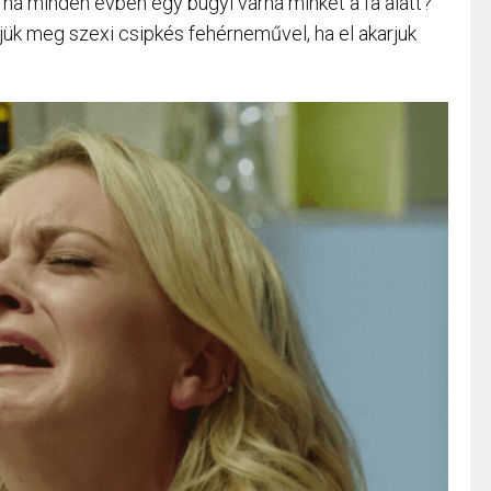
, ha minden évben egy bugyi várna minket a fa alatt?
pjük meg szexi csipkés fehérneművel, ha el akarjuk