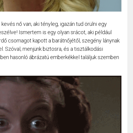
kevés nő van, aki tényleg, igazán tud örülni egy
eszélve! Ismertem is egy olyan srácot, aki például
dő csomagot kapott a barátnőjétől, szegény lánynak
l. Szóval, menjünk biztosra, és a tisztálkodási
ülönben hasonló ábrázatú emberkékkel találjuk szemben