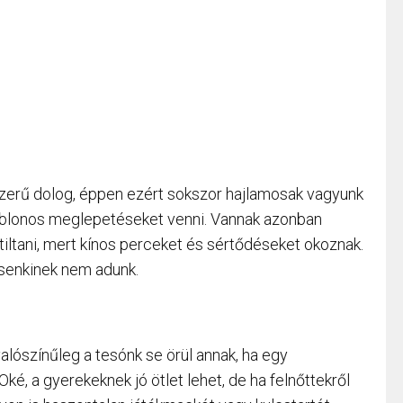
erű dolog, éppen ezért sokszor hajlamosak vagyunk
 sablonos meglepetéseket venni. Vannak azonban
 tiltani, mert kínos perceket és sértődéseket okoznak.
 senkinek nem adunk.
alószínűleg a tesónk se örül annak, ha egy
 Oké, a gyerekeknek jó ötlet lehet, de ha felnőttekről