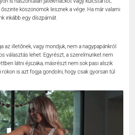
yon is haszontalan játékmackót vagy kulcstartót,
úl őszinte köszönömök lesznek a vége. Ha már valami
nk inkább egy díszpárnát.
a az illetőnek, vagy mondjuk, nem a nagypapánkról
tos választás lehet. Egyrészt, a szerelmünket nem
tben látni éjszaka, másrészt nem sok pasi alszik
rokon is azt fogja gondolni, hogy csak gyorsan túl