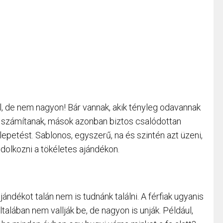
l, de nem nagyon! Bár vannak, akik tényleg odavannak
ek számítanak, mások azonban biztos csalódottan
petést. Sablonos, egyszerű, na és szintén azt üzeni,
dolkozni a tökéletes ajándékon.
dékot talán nem is tudnánk találni. A férfiak ugyanis
talában nem vallják be, de nagyon is unják. Például,