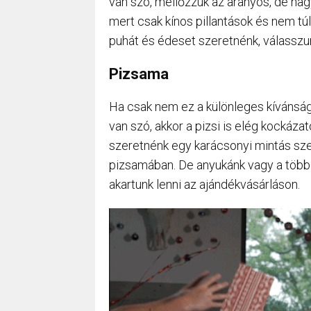
van szó, mellőzzük az aranyos, de nag
mert csak kínos pillantások és nem t
puhát és édeset szeretnénk, válasszu
Pizsama
Ha csak nem ez a különleges kívánság
van szó, akkor a pizsi is elég kockáza
szeretnénk egy karácsonyi mintás szet
pizsamában. De anyukánk vagy a többi 
akartunk lenni az ajándékvásárláson.