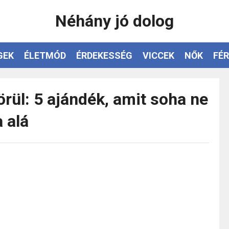
Néhány jó dolog
GEK
ÉLETMÓD
ÉRDEKESSÉG
VICCEK
NŐK
FÉR
rül: 5 ajándék, amit soha ne
 alá