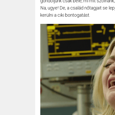
gondoljunk csak bele, mi mit szólnánk
Na, ugye! De, a család nőtagjait se le
kerülni a ciki bontogatást.