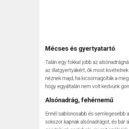
Mécses és gyertyatartó
Talán egy fokkal jobb az alsónadrágná
az illatgyertyákért, ők most kivételn
néznek majd, ha kicsomagolták a megle
hogy egyáltalán nem volt kedvünk gon
Alsónadrág, fehérnemű
Ennél sablonosabb és semlegesebb aján
sokszor kapnak alsónadrágot, és bár ál