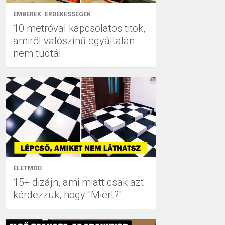
EMBEREK
ÉRDEKESSÉGEK
10 metróval kapcsolatos titok,
amiről valószínű egyáltalán
nem tudtál
ÉLETMÓD
15+ dizájn, ami miatt csak azt
kérdezzük, hogy "Miért?"