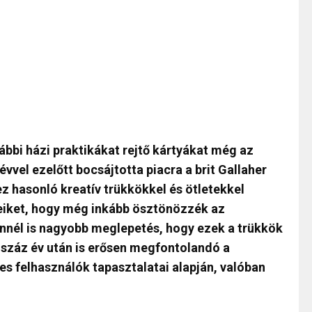
lábbi házi praktikákat rejtő kártyákat még az
évvel ezelőtt bocsájtotta piacra a brit Gallaher
ez hasonló kreatív trükkökkel és ötletekkel
eiket, hogy még inkább ösztönözzék az
Ennél is nagyobb meglepetés, hogy ezek a trükkök
ő száz év után is erősen megfontolandó a
es felhasználók tapasztalatai alapján, valóban