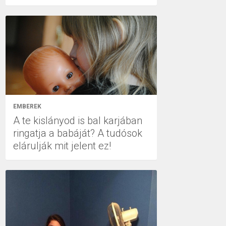
EMBEREK
A te kislányod is bal karjában
ringatja a babáját? A tudósok
elárulják mit jelent ez!