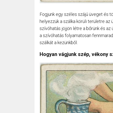
Fogjunk egy széles szájú üveget és tö
helyezzük a szálka körüli területre az
szívóhatás jöjjön létre a bőrünk és az
a szívóhatás folyamatosan fennmaradjo
szálkát a kezünkből.
Hogyan vágjunk szép, vékony sz