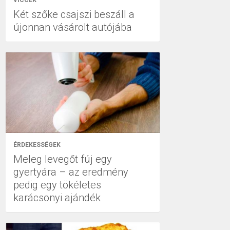
VICCEK
Két szőke csajszi beszáll a
újonnan vásárolt autójába
ÉRDEKESSÉGEK
Meleg levegőt fúj egy
gyertyára – az eredmény
pedig egy tökéletes
karácsonyi ajándék