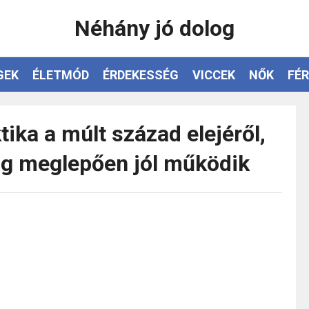
Néhány jó dolog
GEK
ÉLETMÓD
ÉRDEKESSÉG
VICCEK
NŐK
FÉR
tika a múlt század elejéről,
ig meglepően jól működik