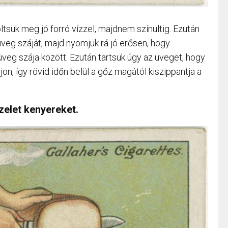
ltsük meg jó forró vízzel, majdnem színültig. Ezután
 üveg száját, majd nyomjuk rá jó erősen, hogy
 üveg szája között. Ezután tartsuk úgy az üveget, hogy
n, így rövid időn belül a gőz magától kiszippantja a
elet kenyereket.