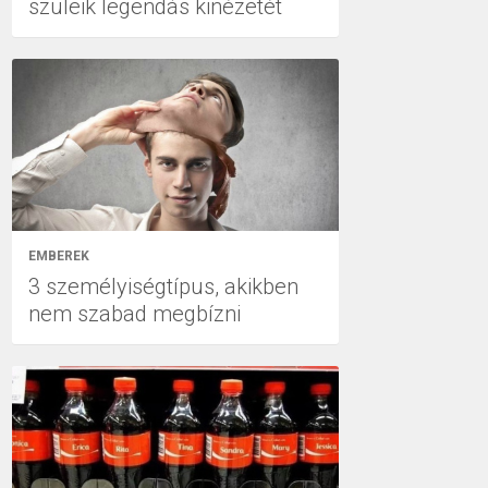
szüleik legendás kinézetét
EMBEREK
3 személyiségtípus, akikben
nem szabad megbízni