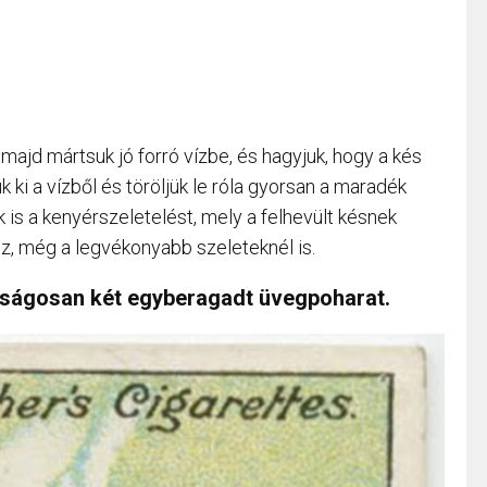
majd mártsuk jó forró vízbe, és hagyjuk, hogy a kés
 ki a vízből és töröljük le róla gyorsan a maradék
is a kenyérszeletelést, mely a felhevült késnek
, még a legvékonyabb szeleteknél is.
ságosan két egyberagadt üvegpoharat.